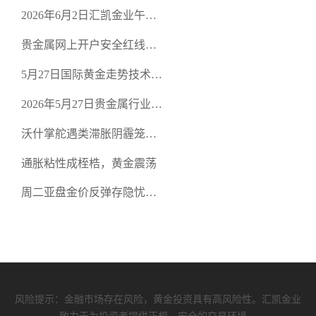
口面临考验
2026年6月2日汇凯金业午盘
策略：金银双阻力位压顶，
贵金属网上开户安全红线：
空头清算算法如何布防？
从合规审查谈地下对赌盘的
5月27日国际黄金走势技术盘
恶意洗盘陷阱
点：多空争夺关键关口，正
2026年5月27日贵金属行业新
规黄金平台全方位行情解析
闻：美联储降息预期再变，
沃什掌舵遇类滞胀阴霾笼
正规贵金属开户平台迎开户
罩，黄金困守4700静待方向
热潮
通胀粘性成桎梏，黄金震荡
周二亚盘金价反弹存隐忧，
缺乏基本面支撑难续涨
风险提示：金融市场存在风险，黄金投资具有高风险性。汇凯金业