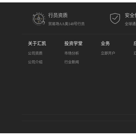
行员资质
安全
贸易场AA类148号行员
全球通
关于汇凯
投资学堂
业务
公司资质
市场分析
立即开户
公司介绍
行业新闻