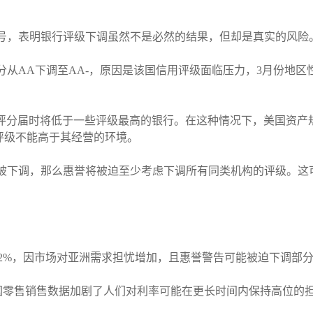
出信号，表明银行评级下调虽然不是必然的结果，但却是真实的风险
评分从AA下调至AA-，原因是该国信用评级面临压力，3月份地
的评分届时将低于一些评级最高的银行。在这种情况下，美国资产
的评级不能高于其经营的环境。
评级被下调，那么惠誉将被迫至少考虑下调所有同类机构的评级。
跌近2%，因市场对亚洲需求担忧增加，且惠誉警告可能被迫下调
国零售销售数据加剧了人们对利率可能在更长时间内保持高位的