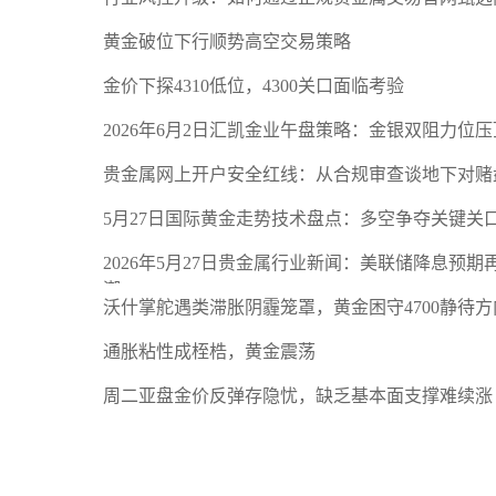
黄金破位下行顺势高空交易策略
金价下探4310低位，4300关口面临考验
2026年6月2日汇凯金业午盘策略：金银双阻力位
贵金属网上开户安全红线：从合规审查谈地下对赌
5月27日国际黄金走势技术盘点：多空争夺关键关
2026年5月27日贵金属行业新闻：美联储降息预
潮
沃什掌舵遇类滞胀阴霾笼罩，黄金困守4700静待方
通胀粘性成桎梏，黄金震荡
周二亚盘金价反弹存隐忧，缺乏基本面支撑难续涨