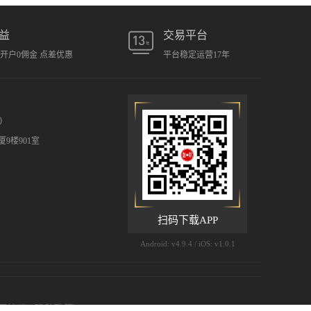
益
交易平台
元开户0佣金 点差优惠
平台稳定运营17年
)
9楼901室
扫码下载APP
Android: v4.9.4 / iOS: v1.0.1
用协议
|
隐私政策