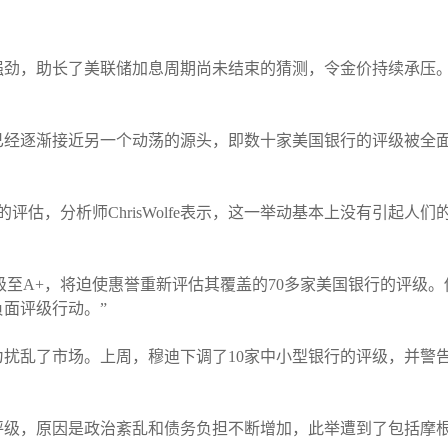
劲，助长了美联储加息周期尚未结束的猜测，令金价持续承压。不
已经逐渐接近另一个动荡的源头，即数十家美国银行的评级被全
评估，分析师ChrisWolfe表示，这一举动基本上没有引起人
降一级至A+，将迫使惠誉重新评估其覆盖的70多家美国银行的评级
面评级行动。”
扰乱了市场。上周，穆迪下调了10家中小型银行的评级，并警告
，原因是政治紊乱和债务负担不断增加，此举遭到了包括摩根大通的