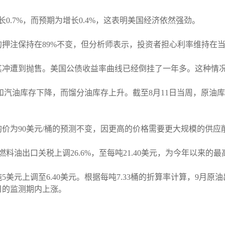
0.7%，而预期为增长0.4%，这表明美国经济依然强劲。
押注保持在89%不变，但分析师表示，投资者担心利率维持在
其冲遭到抛售。美国公债收益率曲线已经倒挂了一年多。这种情
油和汽油库存下降，而馏分油库存上升。截至8月11日当周，原油
油均价为90美元/桶的预测不变，因更高的价格需要更大规模的供
料油出口关税上调26.6%，至每吨21.40美元，为今年以来的最
美元上调至6.40美元。根据每吨7.33桶的折算率计算，9月原油
4日的监测期内上涨。