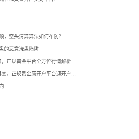
压顶，空头清算算法如何布防？
盘的恶意洗盘陷阱
口，正规黄金平台全方位行情解析
期再变，正规贵金属开户平台迎开户热
向