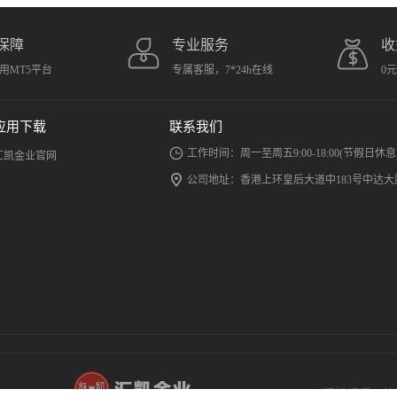
保障
专业服务
收
用MT5平台
专属客服，7*24h在线
0
应用下载
联系我们
工作时间：周一至周五9:00-18:00(节假日休息
汇凯金业官网
公司地址：香港上环皇后大道中183号中达大厦
汇凯资质
|
使