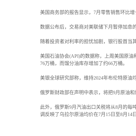
美国商务部的报告显示，7月零售销售环比增长
数据公布后，交易商对美联储下月暂停加息的
随着投资者对利率的担忧加剧，银行股首当
美国石油协会(API)的数据称，上周美国原
76万桶，而馏分油库存增加了约66万桶。
美银全球研究部称，维持2024年布伦特原
俄罗斯财政部在声明中表示，将把9月原油和燃
此外，俄罗斯9月汽油出口关税将从8月的每吨5
调反映了乌拉尔原油均价在7月15日至8月1