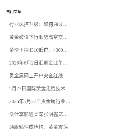
热门文章
行业风控升级：如何通过正
规贵金属交易官网甄选高合
黄金破位下行顺势高空交易
规黄金开户交易平台？
策略
金价下探4310低位，4300关
口面临考验
2026年6月2日汇凯金业午盘
策略：金银双阻力位压顶，
贵金属网上开户安全红线：
空头清算算法如何布防？
从合规审查谈地下对赌盘的
5月27日国际黄金走势技术盘
恶意洗盘陷阱
点：多空争夺关键关口，正
2026年5月27日贵金属行业新
规黄金平台全方位行情解析
闻：美联储降息预期再变，
沃什掌舵遇类滞胀阴霾笼
正规贵金属开户平台迎开户
罩，黄金困守4700静待方向
热潮
通胀粘性成桎梏，黄金震荡