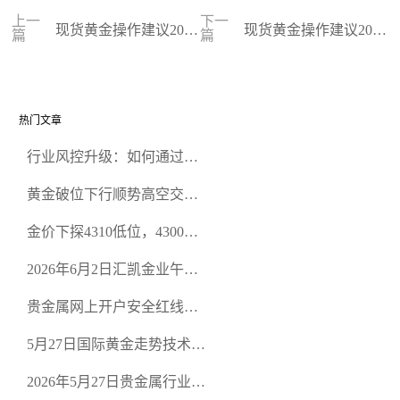
上一
下一
现货黄金操作建议2023
现货黄金操作建议2023
篇
篇
-09-15
-09-14
热门文章
行业风控升级：如何通过正
规贵金属交易官网甄选高合
黄金破位下行顺势高空交易
规黄金开户交易平台？
策略
金价下探4310低位，4300关
口面临考验
2026年6月2日汇凯金业午盘
策略：金银双阻力位压顶，
贵金属网上开户安全红线：
空头清算算法如何布防？
从合规审查谈地下对赌盘的
5月27日国际黄金走势技术盘
恶意洗盘陷阱
点：多空争夺关键关口，正
2026年5月27日贵金属行业新
规黄金平台全方位行情解析