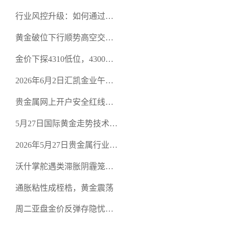
行业风控升级：如何通过正
规贵金属交易官网甄选高合
黄金破位下行顺势高空交易
规黄金开户交易平台？
策略
金价下探4310低位，4300关
口面临考验
2026年6月2日汇凯金业午盘
策略：金银双阻力位压顶，
贵金属网上开户安全红线：
空头清算算法如何布防？
从合规审查谈地下对赌盘的
5月27日国际黄金走势技术盘
恶意洗盘陷阱
点：多空争夺关键关口，正
2026年5月27日贵金属行业新
规黄金平台全方位行情解析
闻：美联储降息预期再变，
沃什掌舵遇类滞胀阴霾笼
正规贵金属开户平台迎开户
罩，黄金困守4700静待方向
热潮
通胀粘性成桎梏，黄金震荡
周二亚盘金价反弹存隐忧，
缺乏基本面支撑难续涨