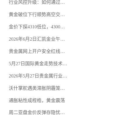
行业风控升级：如何通过正
规贵金属交易官网甄选高合
黄金破位下行顺势高空交易
规黄金开户交易平台？
策略
金价下探4310低位，4300关
口面临考验
2026年6月2日汇凯金业午盘
策略：金银双阻力位压顶，
贵金属网上开户安全红线：
空头清算算法如何布防？
从合规审查谈地下对赌盘的
5月27日国际黄金走势技术盘
恶意洗盘陷阱
点：多空争夺关键关口，正
2026年5月27日贵金属行业新
规黄金平台全方位行情解析
闻：美联储降息预期再变，
沃什掌舵遇类滞胀阴霾笼
正规贵金属开户平台迎开户
罩，黄金困守4700静待方向
热潮
通胀粘性成桎梏，黄金震荡
周二亚盘金价反弹存隐忧，
缺乏基本面支撑难续涨