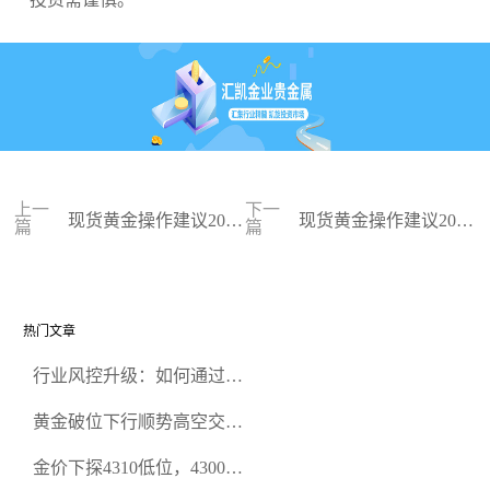
上一
下一
现货黄金操作建议2023
现货黄金操作建议2023
篇
篇
-09-08
-09-07
热门文章
行业风控升级：如何通过正
规贵金属交易官网甄选高合
黄金破位下行顺势高空交易
规黄金开户交易平台？
策略
金价下探4310低位，4300关