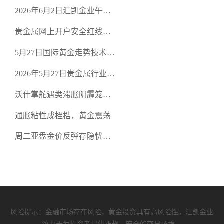
口面临考验
2026年6月2日汇凯金业午盘
策略：金银双阻力位压顶，
贵金属网上开户安全红线：
空头清算算法如何布防？
从合规审查谈地下对赌盘的
5月27日国际黄金走势技术盘
恶意洗盘陷阱
点：多空争夺关键关口，正
2026年5月27日贵金属行业新
规黄金平台全方位行情解析
闻：美联储降息预期再变，
沃什掌舵遇类滞胀阴霾笼
正规贵金属开户平台迎开户
罩，黄金困守4700静待方向
热潮
通胀粘性成桎梏，黄金震荡
周二亚盘金价反弹存隐忧，
缺乏基本面支撑难续涨
风险提示：金融市场存在风险，黄金投资具有高风险性。汇凯金业