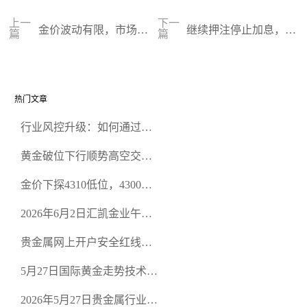
上一
下一
金价波动有限，市场聚
继续押注停止加息，黄
篇
篇
焦美联储决议
金提前回升
热门文章
行业风控升级：如何通过正
规贵金属交易官网甄选高合
黄金破位下行顺势高空交易
规黄金开户交易平台？
策略
金价下探4310低位，4300关
口面临考验
2026年6月2日汇凯金业午盘
策略：金银双阻力位压顶，
贵金属网上开户安全红线：
空头清算算法如何布防？
从合规审查谈地下对赌盘的
5月27日国际黄金走势技术盘
恶意洗盘陷阱
点：多空争夺关键关口，正
2026年5月27日贵金属行业新
规黄金平台全方位行情解析