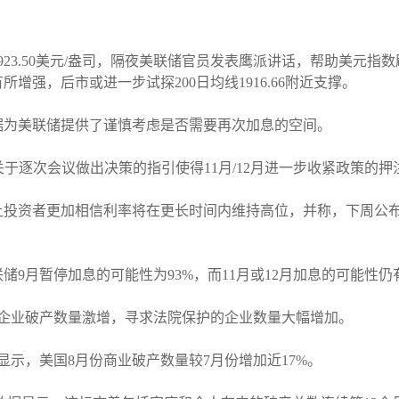
23.50美元/盎司，隔夜美联储官员发表鹰派讲话，帮助美元指
增强，后市或进一步试探200日均线1916.66附近支撑。
据为美联储提供了谨慎考虑是否需要再次加息的空间。
美联储关于逐次会议做出决策的指引使得11月/12月进一步收紧政策的
让投资者更加相信利率将在更长时间内维持高位，并称，下周公
联储9月暂停加息的可能性为93%，而11月或12月加息的可能性仍
份企业破产数量激增，寻求法院保护的企业数量大幅增加。
的数据显示，美国8月份商业破产数量较7月份增加近17%。