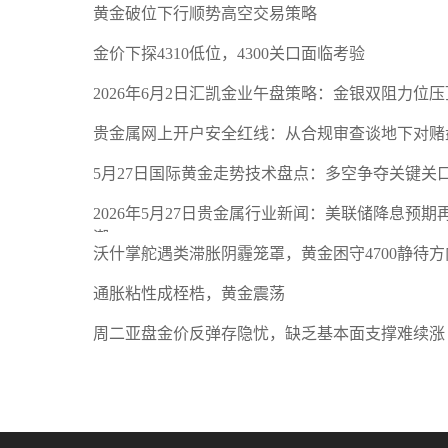
黄金破位下行顺势高空交易策略
金价下探4310低位，4300关口面临考验
2026年6月2日汇凯金业午盘策略：金银双阻力位
贵金属网上开户安全红线：从合规审查谈地下对赌
5月27日国际黄金走势技术盘点：多空争夺关键关
2026年5月27日贵金属行业新闻：美联储降息预
潮
沃什掌舵遇类滞胀阴霾笼罩，黄金困守4700静待方
通胀粘性成桎梏，黄金震荡
周二亚盘金价反弹存隐忧，缺乏基本面支撑难续涨