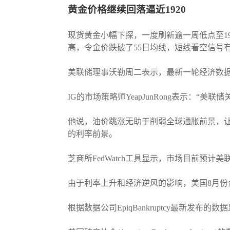
黄金价格继续回落逼近1920
现货黄金小幅下探，一度刷新逾一周低点至19
高，令金价跌破了55日均线，短线看空信号有所
美联储理事沃勒周二表示，最新一轮经济数
IG的市场策略师YeapJunRong表示：“
他说，油价跳涨无助于削弱全球通胀前景，
的利率前景。
芝商所FedWatch工具显示，市场目前预计美
由于利率上升和经济逆风的影响，美国8月
根据数据公司EpiqBankruptcy最新发布