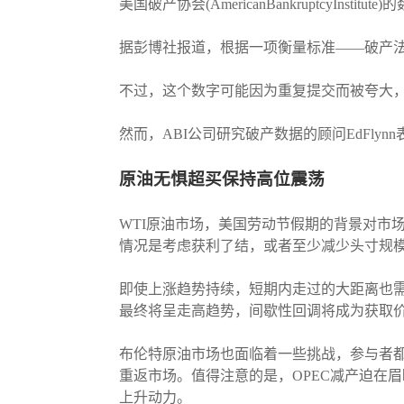
美国破产协会(AmericanBankruptcyI
据彭博社报道，根据一项衡量标准——破产法
不过，这个数字可能因为重复提交而被夸大
然而，ABI公司研究破产数据的顾问EdFl
原油无惧超买保持高位震荡
WTI原油市场，美国劳动节假期的背景对市
情况是考虑获利了结，或者至少减少头寸规
即使上涨趋势持续，短期内走过的大距离也需
最终将呈走高趋势，间歇性回调将成为获取
布伦特原油市场也面临着一些挑战，参与者都
重返市场。值得注意的是，OPEC减产迫在
上升动力。