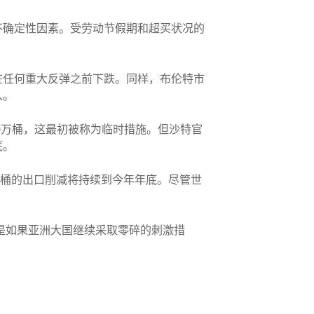
不确定性因素。受劳动节假期和超买状况的
在任何重大反弹之前下跌。同样，布伦特市
入。
00万桶，这最初被称为临时措施。但沙特官
底。
30万桶的出口削减将持续到今年年底。尽管世
别是如果亚洲大国继续采取零碎的刺激措