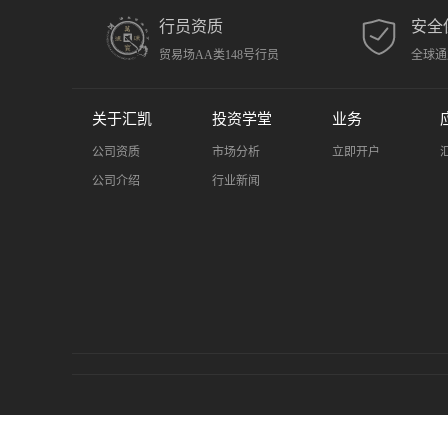
行员资质
安全
贸易场AA类148号行员
全球通
关于汇凯
投资学堂
业务
公司资质
市场分析
立即开户
公司介绍
行业新闻
风险提示：金融市场存在风险，黄金投资具有高风险性。