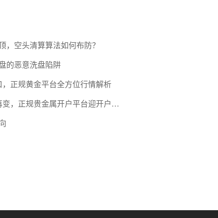
压顶，空头清算算法如何布防？
盘的恶意洗盘陷阱
口，正规黄金平台全方位行情解析
期再变，正规贵金属开户平台迎开户热
向