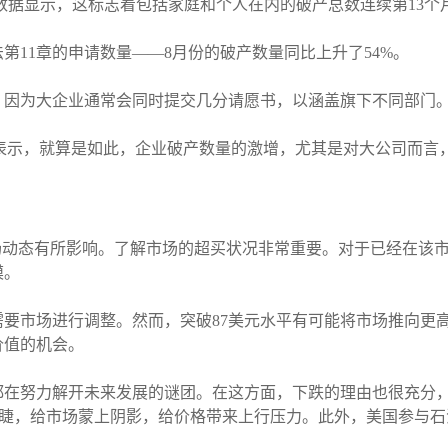
nstitute)的数据显示，这标志着包括家庭和个人在内的破产总数连续第1
第11章的申请数量——8月份的破产数量同比上升了54%。
，因为大企业通常会同时提交几分请愿书，以涵盖旗下不同部门
ynn表示，就算是如此，企业破产数量的激增，尤其是对大公司而
场动态有所影响。了解市场的超买状况非常重要。对于已经在该
模。
要市场进行调整。然而，突破87美元水平有可能将市场推向更
价值的机会。
在努力解开未来发展的谜团。在这方面，下跌的理由也很充分，
眉睫，给市场蒙上阴影，给价格带来上行压力。此外，美国参与