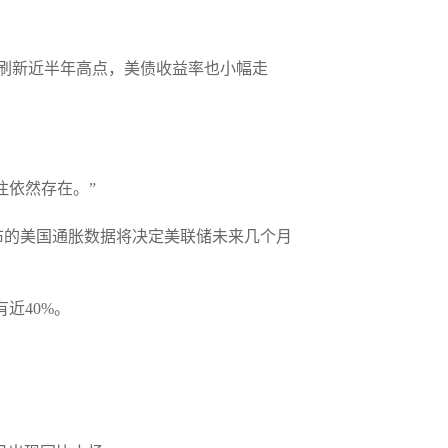
数刷新近半年高点，美债收益率也小幅走
押注依然存在。”
布的美国通胀数据将决定美联储未来几个月
有近40%。