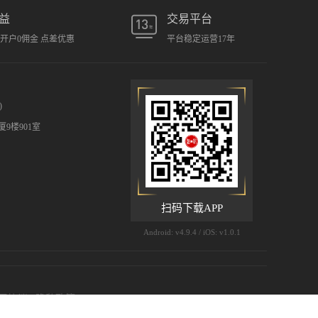
益
交易平台
元开户0佣金 点差优惠
平台稳定运营17年
)
9楼901室
扫码下载APP
Android: v4.9.4 / iOS: v1.0.1
用协议
|
隐私政策
 (©) 2009-2026 汇凯金业有限公司 版权所有