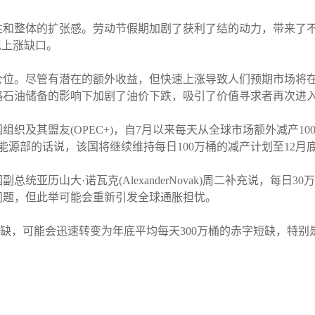
性和整体的扩张感。劳动节假期加剧了获利了结的动力，带来了
现上涨缺口。
仓位。尽管有潜在的额外收益，但快速上涨导致人们预期市场将
略石油储备的影响下加剧了油价下跌，吸引了价值寻求者再次进
织及其盟友(OPEC+)，自7月以来每天从全球市场额外减产1
能源部的话说，该国将继续维持每日100万桶的减产计划至12月
统亚历山大·诺瓦克(AlexanderNovak)周二补充说，每日
问题，但此举可能会重新引发全球通胀担忧。
油短缺，可能会迅速转变为年底平均每天300万桶的赤字短缺，特