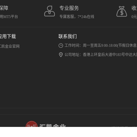
保障
专业服务
收
用MT5平台
专属客服，7*24h在线
0
应用下载
联系我们
工作时间：周一至周五9:00-18:00(节假日休息
汇凯金业官网
公司地址：香港上环皇后大道中183号中达大厦
汇凯资质
|
使
汇凯金业致力
汇凯金业有限公司 (香港金银业贸易场148号
COPYRIGHT