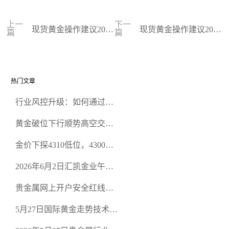
上一
下一
现货黄金操作建议2023
现货黄金操作建议2023
篇
篇
-09-29
-09-28
热门文章
行业风控升级：如何通过正
规贵金属交易官网甄选高合
黄金破位下行顺势高空交易
规黄金开户交易平台？
策略
金价下探4310低位，4300关
口面临考验
2026年6月2日汇凯金业午盘
策略：金银双阻力位压顶，
贵金属网上开户安全红线：
空头清算算法如何布防？
从合规审查谈地下对赌盘的
5月27日国际黄金走势技术盘
恶意洗盘陷阱
点：多空争夺关键关口，正