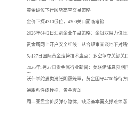
黄金破位下行顺势高空交易策略
金价下探4310低位，4300关口面临考验
2026年6月2日汇凯金业午盘策略：金银双阻力位
贵金属网上开户安全红线：从合规审查谈地下对赌
5月27日国际黄金走势技术盘点：多空争夺关键关
2026年5月27日贵金属行业新闻：美联储降息预
潮
沃什掌舵遇类滞胀阴霾笼罩，黄金困守4700静待方
通胀粘性成桎梏，黄金震荡
周二亚盘金价反弹存隐忧，缺乏基本面支撑难续涨