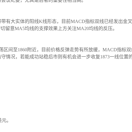
策会议纪要，尤其是后者的重要性相当高。
带有大实体的阳线K线形态，目前MACD指标双线已经发出金
切留意MA5均线的支撑效果上方关注MA20均线的反压。
荡区间至1860附近，目前价格反弹走势有所放缓，MACD指标
的防守情况，若能成功站稳后市则有机会进一步收复1873一线位
3美元。