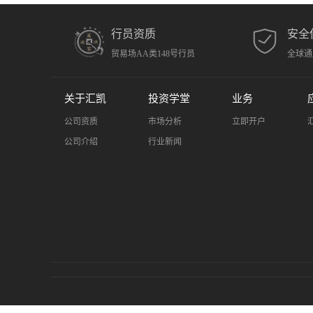
行员资质
安全
贸易场AA类148号行员
全球通
关于汇凯
投资学堂
业务
公司资质
市场分析
立即开户
公司介绍
行业新闻