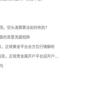
压顶，空头清算算法如何布防？
盘的恶意洗盘陷阱
口，正规黄金平台全方位行情解析
期再变，正规贵金属开户平台迎开户热
向