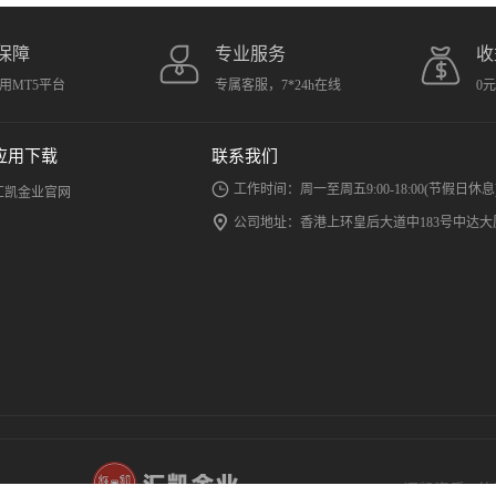
保障
专业服务
收
用MT5平台
专属客服，7*24h在线
0
应用下载
联系我们
工作时间：周一至周五9:00-18:00(节假日休息
汇凯金业官网
公司地址：香港上环皇后大道中183号中达大厦
汇凯资质
|
使