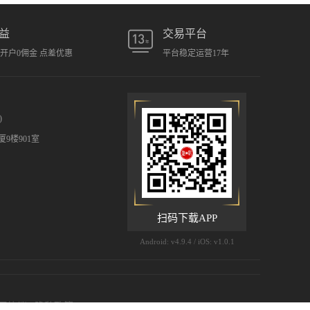
益
交易平台
元开户0佣金 点差优惠
平台稳定运营17年
)
9楼901室
扫码下载APP
Android: v4.9.4 / iOS: v1.0.1
用协议
|
隐私政策