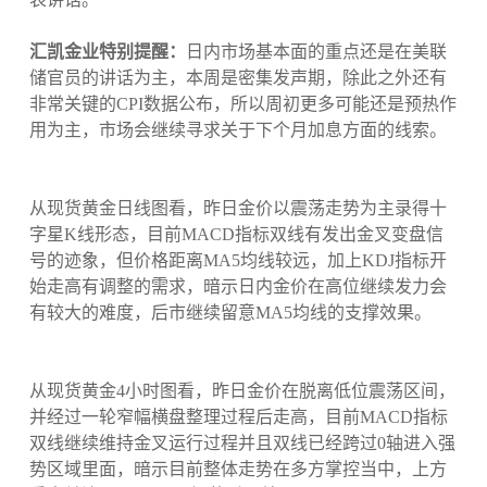
汇凯金业特别提醒：
日内市场基本面的重点还是在美联
储官员的讲话为主，本周是密集发声期，除此之外还有
非常关键的CPI数据公布，所以周初更多可能还是预热作
用为主，市场会继续寻求关于下个月加息方面的线索。
从现货黄金日线图看，昨日金价以震荡走势为主录得十
字星K线形态，目前MACD指标双线有发出金叉变盘信
号的迹象，但价格距离MA5均线较远，加上KDJ指标开
始走高有调整的需求，暗示日内金价在高位继续发力会
有较大的难度，后市继续留意MA5均线的支撑效果。
从现货黄金4小时图看，昨日金价在脱离低位震荡区间，
并经过一轮窄幅横盘整理过程后走高，目前MACD指标
双线继续维持金叉运行过程并且双线已经跨过0轴进入强
势区域里面，暗示目前整体走势在多方掌控当中，上方