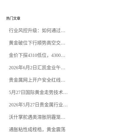
热门文章
行业风控升级：如何通过正
规贵金属交易官网甄选高合
黄金破位下行顺势高空交易
规黄金开户交易平台？
策略
金价下探4310低位，4300关
口面临考验
2026年6月2日汇凯金业午盘
策略：金银双阻力位压顶，
贵金属网上开户安全红线：
空头清算算法如何布防？
从合规审查谈地下对赌盘的
5月27日国际黄金走势技术盘
恶意洗盘陷阱
点：多空争夺关键关口，正
2026年5月27日贵金属行业新
规黄金平台全方位行情解析
闻：美联储降息预期再变，
沃什掌舵遇类滞胀阴霾笼
正规贵金属开户平台迎开户
罩，黄金困守4700静待方向
热潮
通胀粘性成桎梏，黄金震荡