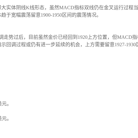
大实体阴线K线形态，虽然MACD指标双线仍在金叉运行过程当
宽幅震荡留意1900-1950区间的震荡情况。
走势过后，目前虽然金价已经回到1920上方位置，但MACD
回调过程或仍有进一步延续的机会，上方需要留意1927-193
3美元。
3美元。
。