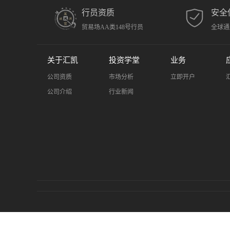
行员资质
安全
贸易场AA类148号行员
全球通
关于汇凯
投资学堂
业务
公司资质
市场分析
立即开户
公司介绍
行业新闻
风险提示：金融市场存在风险，黄金投资具有高风险性。