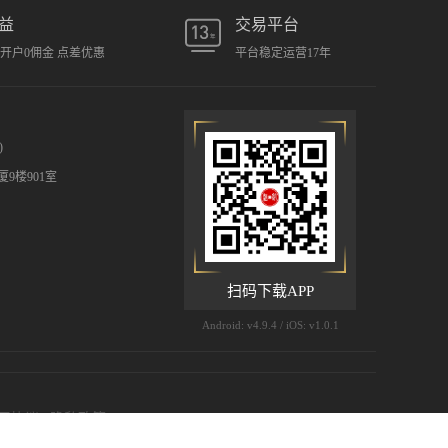
益
交易平台
元开户0佣金 点差优惠
平台稳定运营17年
)
9楼901室
扫码下载APP
Android: v4.9.4 / iOS: v1.0.1
用协议
|
隐私政策
 (©) 2009-2026 汇凯金业有限公司 版权所有