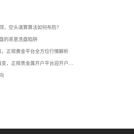
压顶，空头清算算法如何布防？
盘的恶意洗盘陷阱
口，正规黄金平台全方位行情解析
期再变，正规贵金属开户平台迎开户热
向