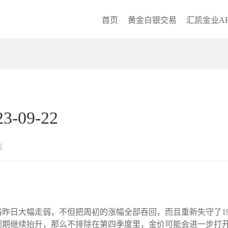
首页
黄金白银交易
汇凯金业AP
09-22
创
昨日大幅走弱，不但把周初的涨幅全部吞回，而且重新失守了19
期继续抬升，那么不排除在第四季度里，金价可能会进一步打开回