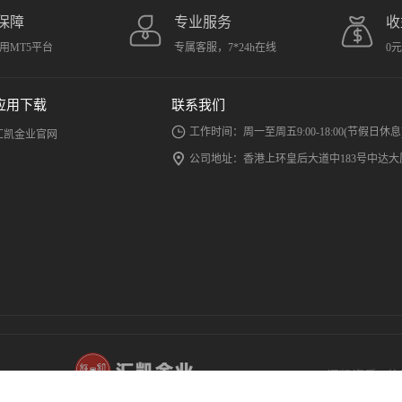
保障
专业服务
收
用MT5平台
专属客服，7*24h在线
0
应用下载
联系我们
工作时间：周一至周五9:00-18:00(节假日休息
汇凯金业官网
公司地址：香港上环皇后大道中183号中达大厦
汇凯资质
|
使
汇凯金业致力
汇凯金业有限公司 (香港金银业贸易场148号
COPYRIGHT