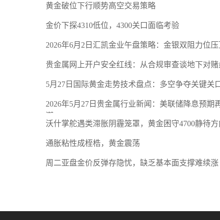
黄金破位下行顺势高空交易策略
金价下探4310低位，4300关口面临考验
2026年6月2日汇凯金业午盘策略：金银双阻力位
贵金属网上开户安全红线：从合规审查谈地下对赌
5月27日国际黄金走势技术盘点：多空争夺关键关
2026年5月27日贵金属行业新闻：美联储降息预
潮
沃什掌舵遇类滞胀阴霾笼罩，黄金困守4700静待方
通胀粘性成桎梏，黄金震荡
周二亚盘金价反弹存隐忧，缺乏基本面支撑难续涨