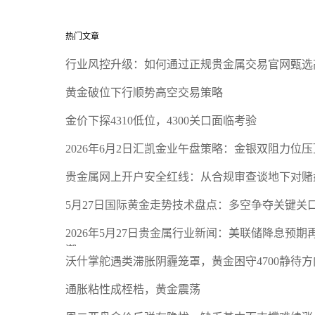
热门文章
行业风控升级：如何通过正规贵金属交易官网甄选
黄金破位下行顺势高空交易策略
金价下探4310低位，4300关口面临考验
2026年6月2日汇凯金业午盘策略：金银双阻力位
贵金属网上开户安全红线：从合规审查谈地下对赌
5月27日国际黄金走势技术盘点：多空争夺关键关
2026年5月27日贵金属行业新闻：美联储降息预
潮
沃什掌舵遇类滞胀阴霾笼罩，黄金困守4700静待方
通胀粘性成桎梏，黄金震荡