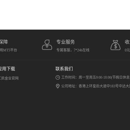
保障
专业服务
收
用MT5平台
专属客服，7*24h在线
0
应用下载
联系我们
工作时间：周一至周五9:00-18:00(节假日休息
汇凯金业官网
公司地址：香港上环皇后大道中183号中达大厦