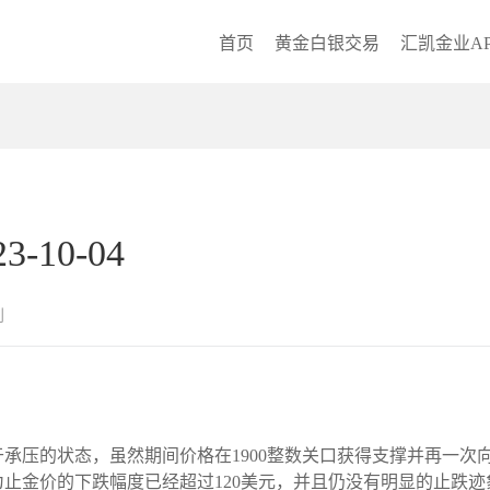
首页
黄金白银交易
汇凯金业AP
10-04
创
于承压的状态，虽然期间价格在1900整数关口获得支撑并再一次向
止金价的下跌幅度已经超过120美元，并且仍没有明显的止跌迹