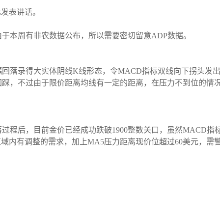
比发表讲话。
于本周有非农数据公布，所以需要密切留意ADP数据。
回落录得大实体阴线K线形态，令MACD指标双线向下拐头发
行回踩，不过由于限价距离均线有一定的距离，在压力不到位的情
过程后，目前金价已经成功跌破1900整数关口，虽然MACD
区域内有调整的需求，加上MA5压力距离现价位超过60美元，