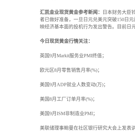
汇凯金业现货黄金参考新闻：
日本财务大臣
者已做好准备，一旦日元兑美元突破150日
映经济基本面的投机行为发出警告。目前日元
今日现货黄金行情关注：
英国9月Markit服务业PMI终值；
欧元区8月零售销售月率(%)；
美国9月ADP就业人数变动(万)；
美国8月工厂订单月率(%)；
美国9月ISM非制造业PMI；
美联储理事鲍曼在社区银行研究大会上发表