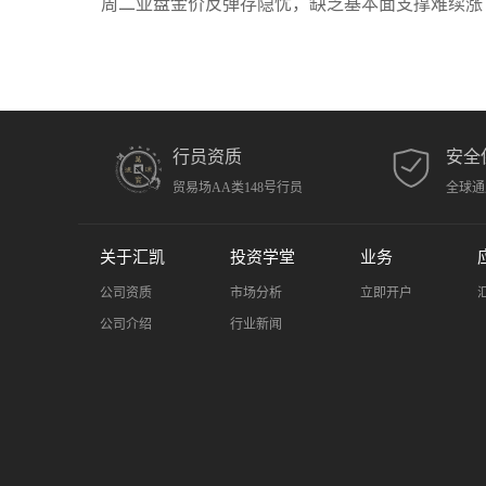
周二亚盘金价反弹存隐忧，缺乏基本面支撑难续涨
行员资质
安全
贸易场AA类148号行员
全球通
关于汇凯
投资学堂
业务
公司资质
市场分析
立即开户
公司介绍
行业新闻