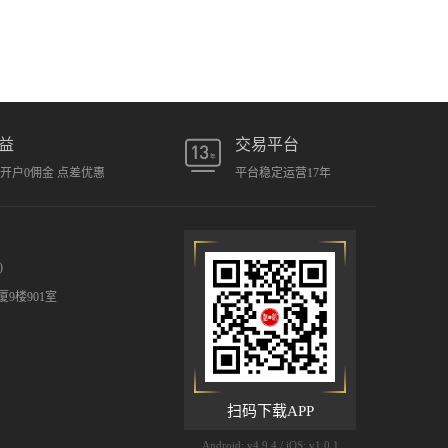
益
交易平台
元开户0佣金 点差优惠
平台稳定运营17年
)
9楼901室
扫码下载APP
Android: v4.9.4 / iOS: v1.0.1