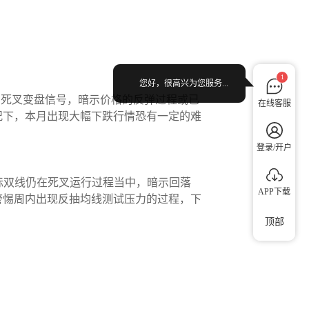
1
您好，很高兴为您服务...
出死叉变盘信号，暗示价格的反弹过程或已
在线客服
况下，本月出现大幅下跌行情恐有一定的难
登录/开户
指标双线仍在死叉运行过程当中，暗示回落
APP下载
需警惕周内出现反抽均线测试压力的过程，下
顶部