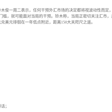
铃木俊一周二表示，任何干预外汇市场的决定都将视波动性而定
元门槛，就可能面对当局的干预。铃木称，当局正密切关注汇市
兑美元徘徊在一年低点附近，距离150大关咫尺之遥。
讲话；