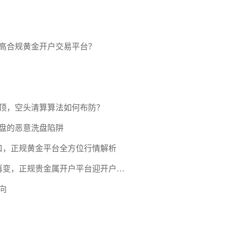
高合规黄金开户交易平台？
压顶，空头清算算法如何布防？
盘的恶意洗盘陷阱
口，正规黄金平台全方位行情解析
期再变，正规贵金属开户平台迎开户热
向