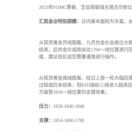
2023年FOMC票委、芝加哥联储主席古尔斯
汇凯金业特别提醒：
日内基本面较为丰富，由
从现货黄金月线图看，九月份金价自高位大幅
结束，后市金价或将会往1760一线位置进
度，建议低位追空需要谨慎进行操作。
从现货黄金周线图看，经过上周一轮大幅回落
过程或仍未结束，但KDJ指标三线进入超卖
方留意1810一线位置的支撑效果。
压力：
1828-1840-1846
支撑：
1814-1800-1790