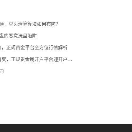
压顶，空头清算算法如何布防？
盘的恶意洗盘陷阱
口，正规黄金平台全方位行情解析
期再变，正规贵金属开户平台迎开户热
向