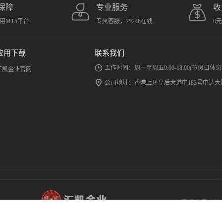
保障
专业服务
收
用MT5平台
专属客服，7*24h在线
0
应用下载
联系我们
工作时间：周一至周五9:00-18:00(节假日休息
汇凯金业官网
公司地址：香港上环皇后大道中183号中达大厦
汇凯资质
|
使
汇凯金业致力
汇凯金业有限公司 (香港金银业贸易场148号
COPYRIGHT