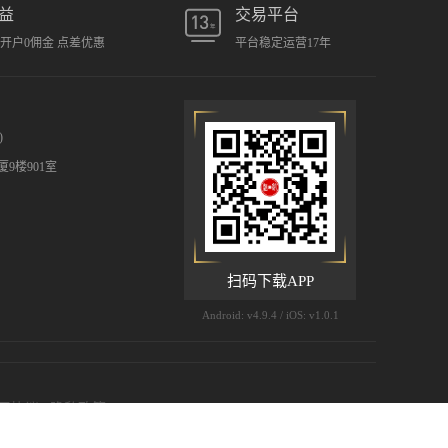
益
交易平台
元开户0佣金 点差优惠
平台稳定运营17年
)
9楼901室
扫码下载APP
Android: v4.9.4 / iOS: v1.0.1
用协议
|
隐私政策
 (©) 2009-2026 汇凯金业有限公司 版权所有