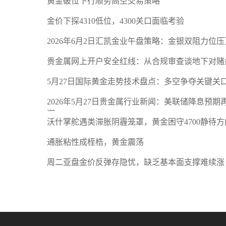
黄金破位下行顺势高空交易策略
金价下探4310低位，4300关口面临考验
2026年6月2日汇凯金业午盘策略：金银双阻力位
贵金属网上开户安全红线：从合规审查谈地下对赌
5月27日国际黄金走势技术盘点：多空争夺关键关
2026年5月27日贵金属行业新闻：美联储降息预
潮
沃什掌舵遇类滞胀阴霾笼罩，黄金困守4700静待方
通胀粘性成桎梏，黄金震荡
周二亚盘金价反弹存隐忧，缺乏基本面支撑难续涨