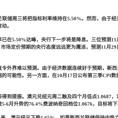
兰联储周三将把指标利率维持在5.50%。然而，由于
波动。
在5.50%达峰，央行下一步将是降息。三位预测11月
，市场定价预期的央行态度远远更为鹰派，预测11月2
直令外界难以预测。由于经济数据连续好于预期，新西
的可能性。另一方面，在10月17日公布第三季CPI
得到提振。澳元兑纽元周二触及四个月低点1.0687
月升势的76.4%费波纳奇回档位1.0676，目标将下看2
据以来，澳元纽元下跌1.65%。如果新西兰联储保持中