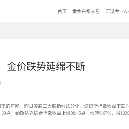
首页
黄金白银交易
汇凯金业AP
，金价跌势延绵不断
创
可能，昨日美股三大股指涨跌分化，道琼斯指数收盘下跌74.15点，
8.39点；纳斯达克综合指数收盘上涨88.45点，涨幅0.67%，报1330