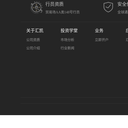
行员资质
安全
贸易场AA类148号行员
全球通
关于汇凯
投资学堂
业务
公司资质
市场分析
立即开户
公司介绍
行业新闻
风险提示：金融市场存在风险，黄金投资具有高风险性。
于为投资者提供正规、安全的交易环境。