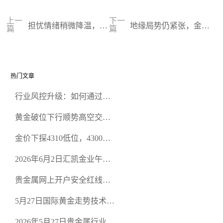
上一
下一
担忧情绪稍微降温，黄
地缘局势仍紧张，金价
篇
篇
金高位回落
保持高位震荡
热门文章
行业风控升级：如何通过正
规贵金属交易官网甄选高合
黄金破位下行顺势高空交易
规黄金开户交易平台？
策略
金价下探4310低位，4300关
口面临考验
2026年6月2日汇凯金业午盘
策略：金银双阻力位压顶，
贵金属网上开户安全红线：
空头清算算法如何布防？
从合规审查谈地下对赌盘的
5月27日国际黄金走势技术盘
恶意洗盘陷阱
点：多空争夺关键关口，正
2026年5月27日贵金属行业新