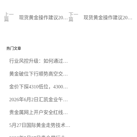
上一
下一
现货黄金操作建议2023
现货黄金操作建议2023
篇
篇
-11-09
-11-08
热门文章
行业风控升级：如何通过正
规贵金属交易官网甄选高合
黄金破位下行顺势高空交易
规黄金开户交易平台？
策略
金价下探4310低位，4300关
口面临考验
2026年6月2日汇凯金业午盘
策略：金银双阻力位压顶，
贵金属网上开户安全红线：
空头清算算法如何布防？
从合规审查谈地下对赌盘的
5月27日国际黄金走势技术盘
恶意洗盘陷阱
点：多空争夺关键关口，正