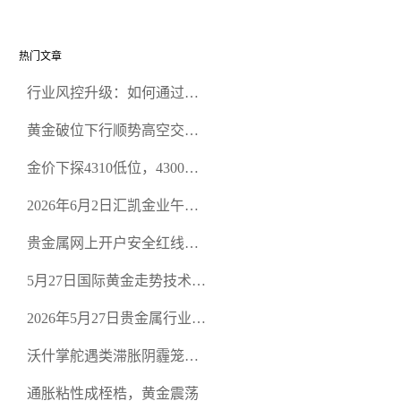
热门文章
行业风控升级：如何通过正
规贵金属交易官网甄选高合
黄金破位下行顺势高空交易
规黄金开户交易平台？
策略
金价下探4310低位，4300关
口面临考验
2026年6月2日汇凯金业午盘
策略：金银双阻力位压顶，
贵金属网上开户安全红线：
空头清算算法如何布防？
从合规审查谈地下对赌盘的
5月27日国际黄金走势技术盘
恶意洗盘陷阱
点：多空争夺关键关口，正
2026年5月27日贵金属行业新
规黄金平台全方位行情解析
闻：美联储降息预期再变，
沃什掌舵遇类滞胀阴霾笼
正规贵金属开户平台迎开户
罩，黄金困守4700静待方向
热潮
通胀粘性成桎梏，黄金震荡