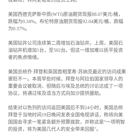
美国西德克萨斯中质(WTI)原油期货现报88.07美元/桶，
跌幅为0.34%。布伦特原油期货现报92.04美元/桶，跌幅
为0.37%。
美国钻井公司连续第二周增加石油钻井。上周，美国石
油钻井机增加1台，至502台。但这一增加难以抚平投资
者的焦虑情绪。
美国总统乔·拜登和英国首相里希·苏纳克最近的访问成果
褒贬不一。本周早些时候，拜登与阿拉伯国家领导人的
重要会议被取消，但随后与埃及总统的讨论达成了一项
协议，将通过埃及适当方式向加沙提供援助。
结束对以色列的访问返回美国后不到24小时，美国总统
拜登于当地时间19日晚间发表全国电视讲话，称将向美
国国会寻求一笔紧急额外预算拨款，并称这是“一项明智
的投资，将为美国几代人的安全带来回报”。