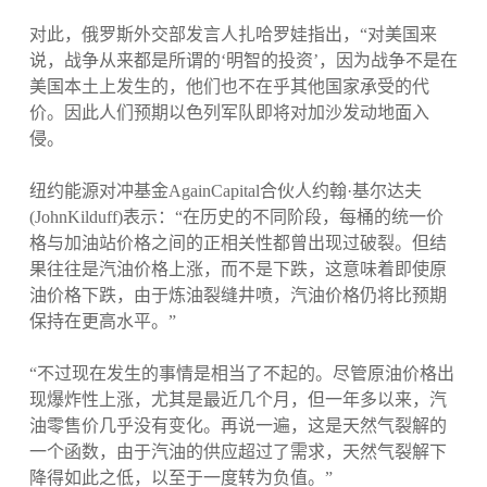
对此，俄罗斯外交部发言人扎哈罗娃指出，“对美国来
说，战争从来都是所谓的‘明智的投资’，因为战争不是在
美国本土上发生的，他们也不在乎其他国家承受的代
价。因此人们预期以色列军队即将对加沙发动地面入
侵。
纽约能源对冲基金AgainCapital合伙人约翰·基尔达夫
(JohnKilduff)表示：“在历史的不同阶段，每桶的统一价
格与加油站价格之间的正相关性都曾出现过破裂。但结
果往往是汽油价格上涨，而不是下跌，这意味着即使原
油价格下跌，由于炼油裂缝井喷，汽油价格仍将比预期
保持在更高水平。”
“不过现在发生的事情是相当了不起的。尽管原油价格出
现爆炸性上涨，尤其是最近几个月，但一年多以来，汽
油零售价几乎没有变化。再说一遍，这是天然气裂解的
一个函数，由于汽油的供应超过了需求，天然气裂解下
降得如此之低，以至于一度转为负值。”