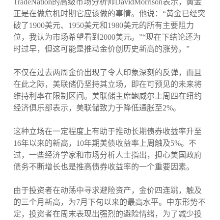
TradeNation的高级市场分析师DavidMorrison表示，黄金
正是在做危机时期它应该做的事情。他说：“黄金已经突
破了1900美元、1950美元和1980美元的所有主要阻力
位，我认为市场希望看到2000美元。”“现在下结论还为
时过早，但这可能是推动金价创历史新高的涨势。”
不仅在过去两周金价出现了令人印象深刻的反弹，而且
在此之际，美联储仍坚持其立场，即在可预见的未来将
维持利率在限制区间。美联储主席鲍威尔上周四在纽约
经济俱乐部表示，美联储致力于降低通胀至2%。
这种立场在一定程度上有助于推动长期债券收益率升至
16年以来的新高，10年期美债收益率上周触及5%。不
过，一些经济学家和市场分析人士指出，担心美国政府
债务不断增长也是推高债券收益率的一个重要因素。
由于投资者在动荡中寻求避险资产，金价四连跳，触及
的三个月新高，为7月下旬以来的最高水平。中东形势不
定，投资者在周末表现出强烈的避险情绪，为了减少投