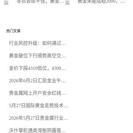
非农表现不佳，黄金继
黄金未能站稳2000，因
篇
篇
续震荡走高
避险情绪降温
热门文章
行业风控升级：如何通过正
规贵金属交易官网甄选高合
黄金破位下行顺势高空交易
规黄金开户交易平台？
策略
金价下探4310低位，4300关
口面临考验
2026年6月2日汇凯金业午盘
策略：金银双阻力位压顶，
贵金属网上开户安全红线：
空头清算算法如何布防？
从合规审查谈地下对赌盘的
5月27日国际黄金走势技术盘
恶意洗盘陷阱
点：多空争夺关键关口，正
2026年5月27日贵金属行业新
规黄金平台全方位行情解析
闻：美联储降息预期再变，
沃什掌舵遇类滞胀阴霾笼
正规贵金属开户平台迎开户