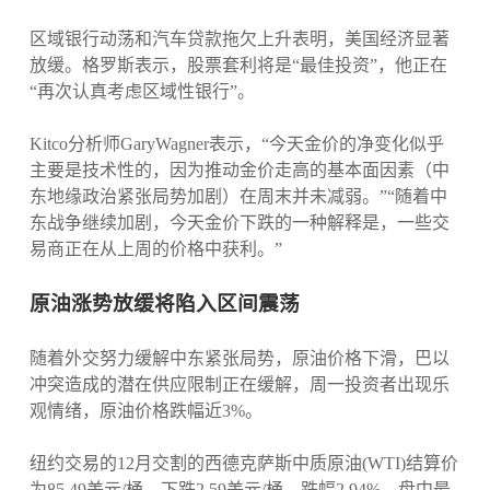
区域银行动荡和汽车贷款拖欠上升表明，美国经济显著
放缓。格罗斯表示，股票套利将是“最佳投资”，他正在
“再次认真考虑区域性银行”。
Kitco分析师GaryWagner表示，“今天金价的净变化似乎
主要是技术性的，因为推动金价走高的基本面因素（中
东地缘政治紧张局势加剧）在周末并未减弱。”“随着中
东战争继续加剧，今天金价下跌的一种解释是，一些交
易商正在从上周的价格中获利。”
原油涨势放缓将陷入区间震荡
随着外交努力缓解中东紧张局势，原油价格下滑，巴以
冲突造成的潜在供应限制正在缓解，周一投资者出现乐
观情绪，原油价格跌幅近3%。
纽约交易的12月交割的西德克萨斯中质原油(WTI)结算价
为85.49美元/桶，下跌2.59美元/桶，跌幅2.94%，盘中最