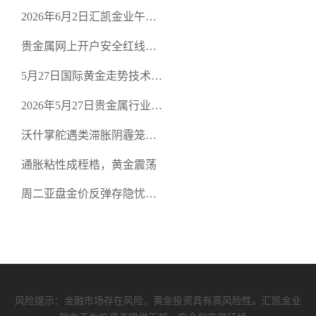
口面临考验
2026年6月2日汇凯金业午盘
策略：金银双阻力位压顶，
贵金属网上开户安全红线：
空头清算算法如何布防？
从合规审查谈地下对赌盘的
5月27日国际黄金走势技术盘
恶意洗盘陷阱
点：多空争夺关键关口，正
2026年5月27日贵金属行业新
规黄金平台全方位行情解析
闻：美联储降息预期再变，
沃什掌舵遇类滞胀阴霾笼
正规贵金属开户平台迎开户
罩，黄金困守4700静待方向
热潮
通胀粘性成桎梏，黄金震荡
周二亚盘金价反弹存隐忧，
缺乏基本面支撑难续涨
风险提示：金融市场存在风险，黄金投资具有高风险性。汇凯金业