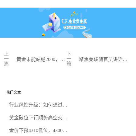
上
下
一
一
黄金未能站稳2000，因
聚焦美联储官员讲话，
篇
篇
避险情绪降温
金价进一步回落
热门文章
行业风控升级：如何通过正
规贵金属交易官网甄选高合
黄金破位下行顺势高空交易
规黄金开户交易平台？
策略
金价下探4310低位，4300关