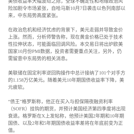
美债收益率大幅波动之际，全球不确定性和地缘政治风
险加剧令市场紧张，自哈马斯10月7日袭击以色列南部以
来，中东局势高度紧张。
在政治危机和经济忧虑的背景下，美元走弱并导致金价
上涨。然而，分析师警告称，现在黄金价格已处于技术
性拉伸状态，可能面临回调风险。本交易日将出炉欧美
国家10月份PMI数据，投资者需要重点关注，另外，仍
需留意中东局势的相关消息。
美联储在固定利率逆回购操作中总计接纳了101个对手方
的1.158万亿美元。随着美元10年期国债收益率下降，美
元疲软。
“债王”格罗斯称，他正在买入与担保隔夜融资利率
（SOFR）挂钩的期货，并预计美国经济第四季度将出现
衰退。格罗斯在X上发帖称，他预计美国2年期和10年期
国债、以及2年和5年期国债收益率差将在年底前变为正
值。