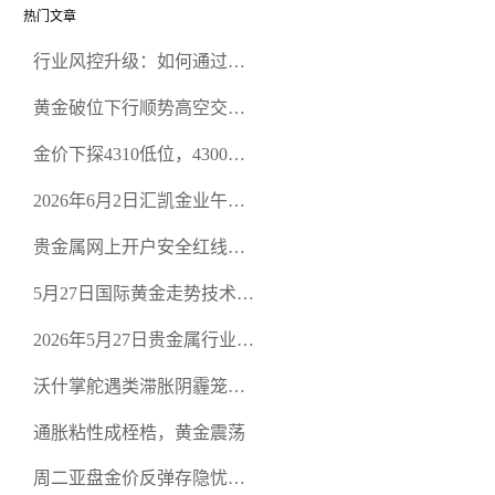
热门文章
行业风控升级：如何通过正
规贵金属交易官网甄选高合
黄金破位下行顺势高空交易
规黄金开户交易平台？
策略
金价下探4310低位，4300关
口面临考验
2026年6月2日汇凯金业午盘
策略：金银双阻力位压顶，
贵金属网上开户安全红线：
空头清算算法如何布防？
从合规审查谈地下对赌盘的
5月27日国际黄金走势技术盘
恶意洗盘陷阱
点：多空争夺关键关口，正
2026年5月27日贵金属行业新
规黄金平台全方位行情解析
闻：美联储降息预期再变，
沃什掌舵遇类滞胀阴霾笼
正规贵金属开户平台迎开户
罩，黄金困守4700静待方向
热潮
通胀粘性成桎梏，黄金震荡
周二亚盘金价反弹存隐忧，