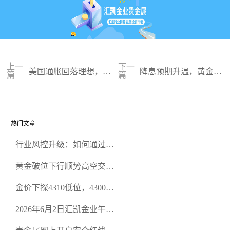
上一
下一
美国通胀回落理想，加
降息预期升温，黄金望
篇
篇
息可能性不大
冲历史新高
热门文章
行业风控升级：如何通过正
规贵金属交易官网甄选高合
黄金破位下行顺势高空交易
规黄金开户交易平台？
策略
金价下探4310低位，4300关
口面临考验
2026年6月2日汇凯金业午盘
策略：金银双阻力位压顶，