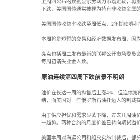
上周四公布的数据显示劳动力市场走软，再
下跌，美国国债通常被视为持有非收益金属
美国国债收益率收跌至周低点，2年期债券利率跌至
本周将是短暂的交易和经济数据发布周，因
亮点包括周二发布最新的联邦公开市场委员会
每周初请失业金人数。
原油连续第四周下跌前景不明朗
油价在长达一周的抛售后上涨4%，但连续第
结，而美国对一些俄罗斯石油托运人的制裁
由于供应担忧和需求显著下降，过去几周油
一趋势。两种合约的月度价差已转向期货溢
美国本周对海运公司和船只实施制裁后，部