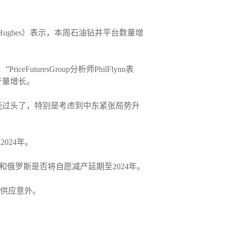
ughes）表示，本周石油钻井平台数量增
resGroup分析师PhilFlynn表
产量增长。
能过头了，特别是考虑到中东紧张局势升
024年。
和俄罗斯是否将自愿减产延期至2024年。
的供应意外。