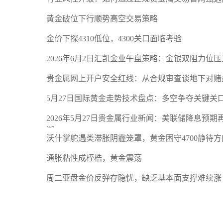
黄金破位下行顺势高空交易策略
金价下探4310低位，4300关口面临考验
2026年6月2日汇凯金业午盘策略：金银双阻力位
贵金属网上开户安全红线：从合规审查谈地下对赌
5月27日国际黄金走势技术盘点：多空争夺关键关
2026年5月27日贵金属行业新闻：美联储降息预
潮
沃什掌舵遇类滞胀阴霾笼罩，黄金困守4700静待方
通胀粘性成桎梏，黄金震荡
周二亚盘金价反弹存隐忧，缺乏基本面支撑难续涨