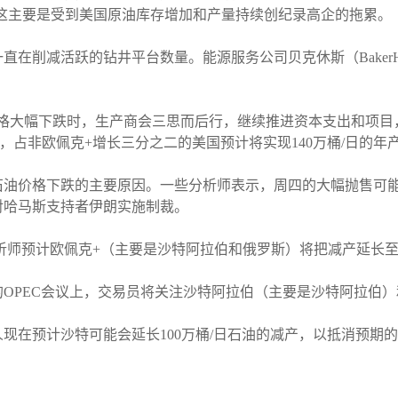
这主要是受到美国原油库存增加和产量持续创纪录高企的拖累。
在削减活跃的钻井平台数量。能源服务公司贝克休斯（BakerH
跌时，生产商会三思而后行，继续推进资本支出和项目，”PriceFutu
年，占非欧佩克+增长三分之二的美国预计将实现140万桶/日的年
石油价格下跌的主要原因。一些分析师表示，周四的大幅抛售可
对哈马斯支持者伊朗实施制裁。
析师预计欧佩克+（主要是沙特阿拉伯和俄罗斯）将把减产延长至2
的OPEC会议上，交易员将关注沙特阿拉伯（主要是沙特阿拉伯）
人现在预计沙特可能会延长100万桶/日石油的减产，以抵消预期