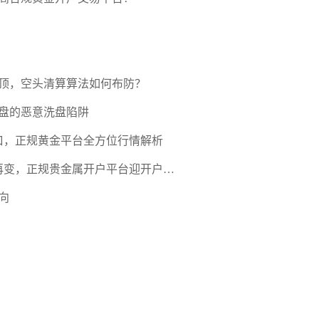
压顶，空头清算算法如何布防？
盘的恶意洗盘陷阱
口，正规黄金平台全方位行情解析
期再变，正规贵金属开户平台迎开户热
向