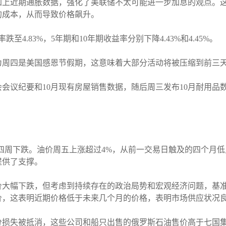
加上近期通胀数据，强化了美联储不太可能进一步加息的观点。
的成本，从而导致价格飙升。
4.83%，5年期和10年期收益率分别下降4.43%和4.45%。
为周四是美国感恩节假期，这意味着大部分活动将被压缩到前三
会议纪要和10月现有房屋销售数据，随后周三发布10月耐用品
四周下跌。油价周五上涨超过4%，从前一交易日触及的四个月
提供了支撑。
价大幅下跌，但考虑到持续存在的政治局势和宏观经济问题，基
价，这表明近期价格低于未来几个月的价格，表明市场供应状况
分损失被抵消，这些公司和船只出售的俄罗斯石油售价高于七国