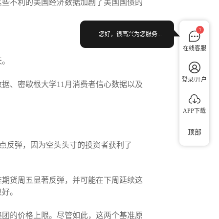
这些不利的美国经济数据加剧了美国国债的
1
您好，很高兴为您服务...
在线客服
天。
登录/开户
数据、密歇根大学11月消费者信心数据以及
APP下载
顶部
低点反弹，因为空头头寸的投资者获利了
准期货周五显著反弹，并可能在下周延续这
良好。
集团的价格上限。尽管如此，这两个基准原