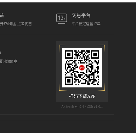
益
交易平台
元开户0佣金 点差优惠
平台稳定运营17年
)
9楼901室
扫码下载APP
Android: v4.9.4 / iOS: v1.0.1
用协议
|
隐私政策