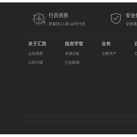
行员资质
安全
贸易场AA类148号行员
全球通
关于汇凯
投资学堂
业务
公司资质
市场分析
立即开户
公司介绍
行业新闻