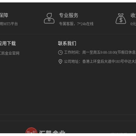
保障
专业服务
收
用MT5平台
专属客服，7*24h在线
0
应用下载
联系我们
工作时间：周一至周五9:00-18:00(节假日休息
汇凯金业官网
公司地址：香港上环皇后大道中183号中达大厦
汇凯资质
|
使