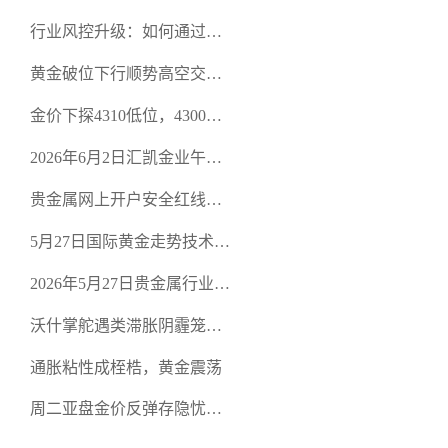
行业风控升级：如何通过正
规贵金属交易官网甄选高合
黄金破位下行顺势高空交易
规黄金开户交易平台？
策略
金价下探4310低位，4300关
口面临考验
2026年6月2日汇凯金业午盘
策略：金银双阻力位压顶，
贵金属网上开户安全红线：
空头清算算法如何布防？
从合规审查谈地下对赌盘的
5月27日国际黄金走势技术盘
恶意洗盘陷阱
点：多空争夺关键关口，正
2026年5月27日贵金属行业新
规黄金平台全方位行情解析
闻：美联储降息预期再变，
沃什掌舵遇类滞胀阴霾笼
正规贵金属开户平台迎开户
罩，黄金困守4700静待方向
热潮
通胀粘性成桎梏，黄金震荡
周二亚盘金价反弹存隐忧，
缺乏基本面支撑难续涨