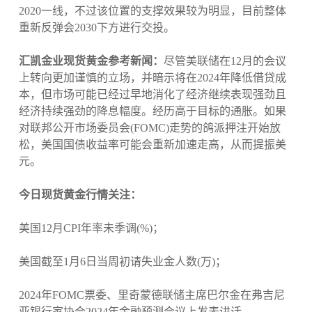
2020一线，不过该位置的支撑效果较为明显，目前整体
重新反弹会2030下方进行交投。
汇凯金业现货黄金参考新闻：
尽管美联储在12月的会议
上转向更加谨慎的立场，并暗示将在2024年降低借贷成
本，但市场可能已经过早地消化了经济继续表现强劲且
经济持续强劲的降息幅度。经历高于目标的通胀。如果
对联邦公开市场委员会(FOMC)走势的鸽派押注开始放
松，美国国债收益率可能会重新加速走高，从而提振美
元。
今日现货黄金行情关注：
美国12月CPI年率未季调(%)；
美国截至1月6日当周初请失业金人数(万)；
2024年FOMC票委、里奇蒙德联储主席巴尔金在弗吉尼
亚银行家协会2024年金融预测会议上发表讲话。