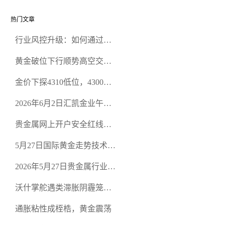
热门文章
行业风控升级：如何通过正
规贵金属交易官网甄选高合
黄金破位下行顺势高空交易
规黄金开户交易平台？
策略
金价下探4310低位，4300关
口面临考验
2026年6月2日汇凯金业午盘
策略：金银双阻力位压顶，
贵金属网上开户安全红线：
空头清算算法如何布防？
从合规审查谈地下对赌盘的
5月27日国际黄金走势技术盘
恶意洗盘陷阱
点：多空争夺关键关口，正
2026年5月27日贵金属行业新
规黄金平台全方位行情解析
闻：美联储降息预期再变，
沃什掌舵遇类滞胀阴霾笼
正规贵金属开户平台迎开户
罩，黄金困守4700静待方向
热潮
通胀粘性成桎梏，黄金震荡