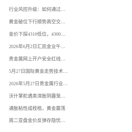
行业风控升级：如何通过正
规贵金属交易官网甄选高合
黄金破位下行顺势高空交易
规黄金开户交易平台？
策略
金价下探4310低位，4300关
口面临考验
2026年6月2日汇凯金业午盘
策略：金银双阻力位压顶，
贵金属网上开户安全红线：
空头清算算法如何布防？
从合规审查谈地下对赌盘的
5月27日国际黄金走势技术盘
恶意洗盘陷阱
点：多空争夺关键关口，正
2026年5月27日贵金属行业新
规黄金平台全方位行情解析
闻：美联储降息预期再变，
沃什掌舵遇类滞胀阴霾笼
正规贵金属开户平台迎开户
罩，黄金困守4700静待方向
热潮
通胀粘性成桎梏，黄金震荡
周二亚盘金价反弹存隐忧，
缺乏基本面支撑难续涨