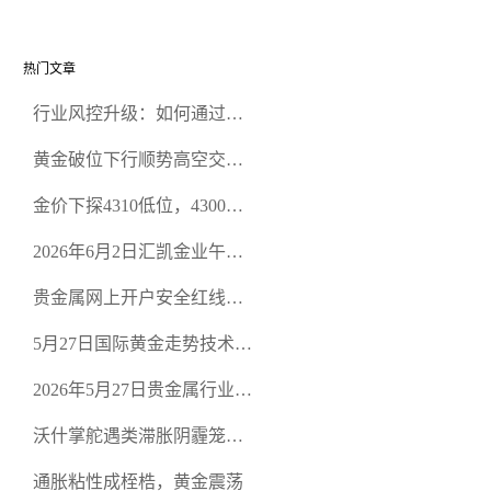
热门文章
行业风控升级：如何通过正
规贵金属交易官网甄选高合
黄金破位下行顺势高空交易
规黄金开户交易平台？
策略
金价下探4310低位，4300关
口面临考验
2026年6月2日汇凯金业午盘
策略：金银双阻力位压顶，
贵金属网上开户安全红线：
空头清算算法如何布防？
从合规审查谈地下对赌盘的
5月27日国际黄金走势技术盘
恶意洗盘陷阱
点：多空争夺关键关口，正
2026年5月27日贵金属行业新
规黄金平台全方位行情解析
闻：美联储降息预期再变，
沃什掌舵遇类滞胀阴霾笼
正规贵金属开户平台迎开户
罩，黄金困守4700静待方向
热潮
通胀粘性成桎梏，黄金震荡