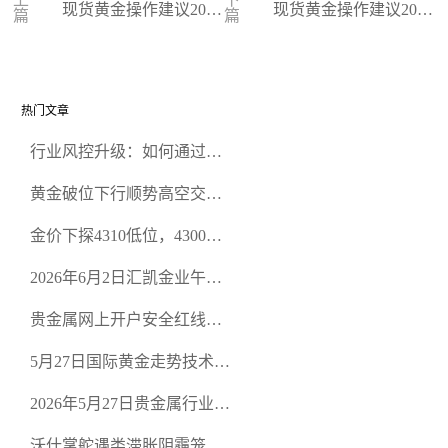
现货黄金操作建议2024
现货黄金操作建议2023
篇
篇
-01-02
-12-29
热门文章
行业风控升级：如何通过正
规贵金属交易官网甄选高合
黄金破位下行顺势高空交易
规黄金开户交易平台？
策略
金价下探4310低位，4300关
口面临考验
2026年6月2日汇凯金业午盘
策略：金银双阻力位压顶，
贵金属网上开户安全红线：
空头清算算法如何布防？
从合规审查谈地下对赌盘的
5月27日国际黄金走势技术盘
恶意洗盘陷阱
点：多空争夺关键关口，正
2026年5月27日贵金属行业新
规黄金平台全方位行情解析
闻：美联储降息预期再变，
沃什掌舵遇类滞胀阴霾笼