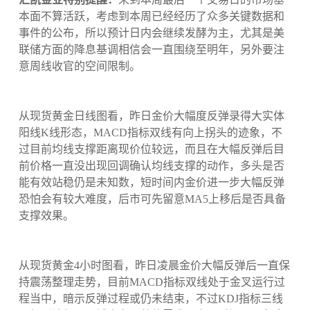
本面不算活跃，考虑到本周已经经历了众多关键数据和
事件的公布，所以预计日内会继续发酵为主，尤其是美
联储方面的降息基调相信会一直围绕至明年，另外要注
意周线收官的空间限制。
从现货黄金日线图看，昨日金价大幅度反弹录得大实体
阳线K线形态，MACD指标双线有向上拐头的迹象，不
过目前均线支撑距离现价位较远，而且在大幅反弹后目
前价格一直没出现回调确认均线支撑的动作，多头是否
能有效站稳仍是未知数，短时间内金价进一步大幅反弹
恐怕会有较大难度，后市可先留意MA5上移后是否具备
支撑效果。
从现货黄金4小时图看，昨日凌晨金价大幅反弹后一直保
持震荡整理走势，目前MACD指标双线处于金叉运行过
程当中，暗示反弹过程或仍未结束，不过KDJ指标三线