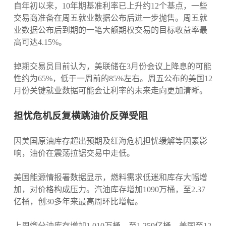
自年初以来，10年期基准利率已上升约12个基点，一些
交易商准备在周五就业数据公布后进一步抛售。周五就
业数据公布后到期的一笔大额期权交易的目标收益率最
高可达4.15%。
掉期交易员目前认为，美联储在3月份会议上降息的可能
性约为65%，低于一周前的85%左右。周五公布的美国12
月份关键就业数据可能会让利率的未来走向更加清晰。
担忧危机反复横跳油价反弹受阻
因美国原油库存超出预期及红海危机担忧缓解等因素影
响，油价在震荡拉锯交易中走低。
美国能源情报署数据显示，燃料需求低迷和库存大幅增
加，对价格构成压力。汽油库存增加1090万桶，至2.37
亿桶，创30多年来最高周环比增幅。
上周馏分油库存增加1,010万桶，至1.259亿桶。美国至12