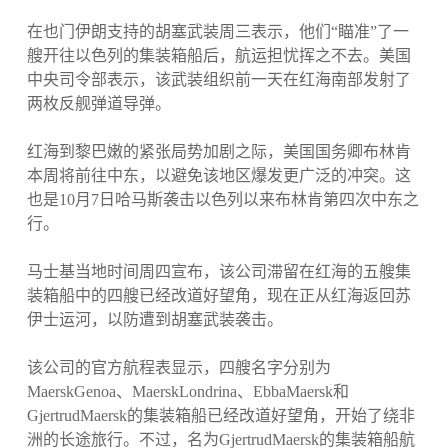
在也门伊朗支持的胡塞武装周三表示，他们“瞄准”了一
艘开往以色列的集装箱船后，航运担忧挥之不去。美国
中央司令部表示，该武装组织前一天在红海南部发射了
两枚反舰弹道导弹。
红海到黎巴嫩的紧张局势加剧之际，美国国务卿布林肯
本周将前往中东，以避免该地区爆发更广泛的冲突。这
也是10月7日哈马斯袭击以色列以来布林肯第四次中东之
行。
马士基当地时间周四宣布，该公司滞留在红海的五艘集
装箱船中的四艘已经改道好望角，现在正从红海返回苏
伊士运河，以防遭到胡塞武装袭击。
该公司的官方航程表显示，四艘名字分别为
MaerskGenoa、MaerskLondrina、EbbaMaersk和
GjertrudMaersk的集装箱船已经改道好望角，开始了绕非
洲的长途旅行。不过，名为GjertrudMaersk的集装箱船航