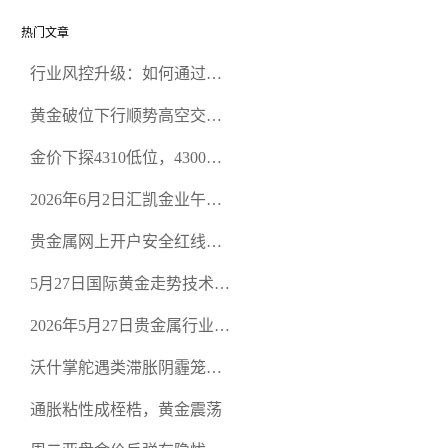
热门文章
行业风控升级：如何通过正
规贵金属交易官网甄选高合
黄金破位下行顺势高空交易
规黄金开户交易平台？
策略
金价下探4310低位，4300关
口面临考验
2026年6月2日汇凯金业午盘
策略：金银双阻力位压顶，
贵金属网上开户安全红线：
空头清算算法如何布防？
从合规审查谈地下对赌盘的
5月27日国际黄金走势技术盘
恶意洗盘陷阱
点：多空争夺关键关口，正
2026年5月27日贵金属行业新
规黄金平台全方位行情解析
闻：美联储降息预期再变，
沃什掌舵遇类滞胀阴霾笼
正规贵金属开户平台迎开户
罩，黄金困守4700静待方向
热潮
通胀粘性成桎梏，黄金震荡