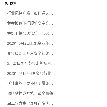
热门文章
行业风控升级：如何通过正
规贵金属交易官网甄选高合
黄金破位下行顺势高空交易
规黄金开户交易平台？
策略
金价下探4310低位，4300关
口面临考验
2026年6月2日汇凯金业午盘
策略：金银双阻力位压顶，
贵金属网上开户安全红线：
空头清算算法如何布防？
从合规审查谈地下对赌盘的
5月27日国际黄金走势技术盘
恶意洗盘陷阱
点：多空争夺关键关口，正
2026年5月27日贵金属行业新
规黄金平台全方位行情解析
闻：美联储降息预期再变，
沃什掌舵遇类滞胀阴霾笼
正规贵金属开户平台迎开户
罩，黄金困守4700静待方向
热潮
通胀粘性成桎梏，黄金震荡
周二亚盘金价反弹存隐忧，