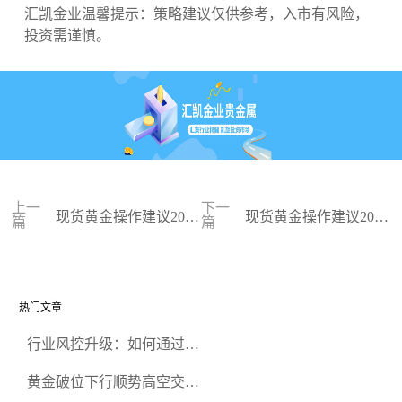
汇凯金业温馨提示：策略建议仅供参考，入市有风险，
投资需谨慎。
上一
下一
现货黄金操作建议2024
现货黄金操作建议2024
篇
篇
-01-24
-01-23
热门文章
行业风控升级：如何通过正
规贵金属交易官网甄选高合
黄金破位下行顺势高空交易
规黄金开户交易平台？