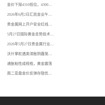
策略
金价下探4310低位，4300关
口面临考验
2026年6月2日汇凯金业午盘
策略：金银双阻力位压顶，
贵金属网上开户安全红线：
空头清算算法如何布防？
从合规审查谈地下对赌盘的
5月27日国际黄金走势技术盘
恶意洗盘陷阱
点：多空争夺关键关口，正
2026年5月27日贵金属行业新
规黄金平台全方位行情解析
闻：美联储降息预期再变，
沃什掌舵遇类滞胀阴霾笼
正规贵金属开户平台迎开户
罩，黄金困守4700静待方向
热潮
通胀粘性成桎梏，黄金震荡
周二亚盘金价反弹存隐忧，
缺乏基本面支撑难续涨