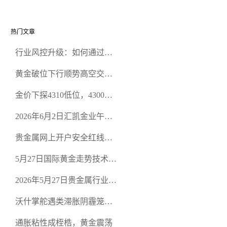
热门文章
行业风控升级：如何通过正
规贵金属交易官网甄选高合
黄金破位下行顺势高空交易
规黄金开户交易平台？
策略
金价下探4310低位，4300关
口面临考验
2026年6月2日汇凯金业午盘
策略：金银双阻力位压顶，
贵金属网上开户安全红线：
空头清算算法如何布防？
从合规审查谈地下对赌盘的
5月27日国际黄金走势技术盘
恶意洗盘陷阱
点：多空争夺关键关口，正
2026年5月27日贵金属行业新
规黄金平台全方位行情解析
闻：美联储降息预期再变，
沃什掌舵遇类滞胀阴霾笼
正规贵金属开户平台迎开户
罩，黄金困守4700静待方向
热潮
通胀粘性成桎梏，黄金震荡