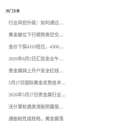
热门文章
行业风控升级：如何通过正
规贵金属交易官网甄选高合
黄金破位下行顺势高空交易
规黄金开户交易平台？
策略
金价下探4310低位，4300关
口面临考验
2026年6月2日汇凯金业午盘
策略：金银双阻力位压顶，
贵金属网上开户安全红线：
空头清算算法如何布防？
从合规审查谈地下对赌盘的
5月27日国际黄金走势技术盘
恶意洗盘陷阱
点：多空争夺关键关口，正
2026年5月27日贵金属行业新
规黄金平台全方位行情解析
闻：美联储降息预期再变，
沃什掌舵遇类滞胀阴霾笼
正规贵金属开户平台迎开户
罩，黄金困守4700静待方向
热潮
通胀粘性成桎梏，黄金震荡