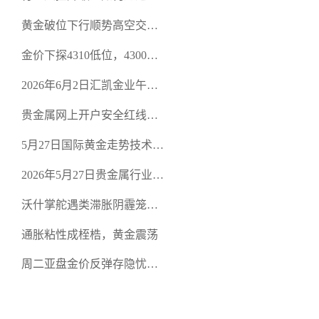
规贵金属交易官网甄选高合
黄金破位下行顺势高空交易
规黄金开户交易平台？
策略
金价下探4310低位，4300关
口面临考验
2026年6月2日汇凯金业午盘
策略：金银双阻力位压顶，
贵金属网上开户安全红线：
空头清算算法如何布防？
从合规审查谈地下对赌盘的
5月27日国际黄金走势技术盘
恶意洗盘陷阱
点：多空争夺关键关口，正
2026年5月27日贵金属行业新
规黄金平台全方位行情解析
闻：美联储降息预期再变，
沃什掌舵遇类滞胀阴霾笼
正规贵金属开户平台迎开户
罩，黄金困守4700静待方向
热潮
通胀粘性成桎梏，黄金震荡
周二亚盘金价反弹存隐忧，
缺乏基本面支撑难续涨