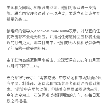
美国和英国暗示如果袭击继续，他们将采取进一步措
施。联合国安理会通过了一项决议，要求立即结束侯赛
叛军的袭击。
该组织的领导人Abdel-Malekal-Houthi表示，对胡塞的任
何攻击都不会毫无反应，并指出任何这种回应都将比最
近的打击更大，那次打击中，他们的无人机和导弹袭击
了红海的一艘美国船只。
由于红海商船遭到军事袭击，全球贸易在2023年11月至
12月间下降了1.3%。
巴克莱银行表示：“需求减缓、中东动荡和市场对油价反
应平淡，制造商、消费者和市场参与者都对油价感到焦
虑。”尽管中东局势动荡，但随着交易员试图评估前景，
今年迄今为止，石油仍难以找到明确的方向，在每日涨
跌之间摇摆。