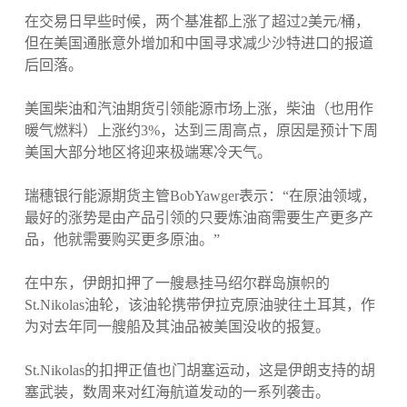
在交易日早些时候，两个基准都上涨了超过2美元/桶，
但在美国通胀意外增加和中国寻求减少沙特进口的报道
后回落。
美国柴油和汽油期货引领能源市场上涨，柴油（也用作
暖气燃料）上涨约3%，达到三周高点，原因是预计下周
美国大部分地区将迎来极端寒冷天气。
瑞穗银行能源期货主管BobYawger表示：“在原油领域，
最好的涨势是由产品引领的只要炼油商需要生产更多产
品，他就需要购买更多原油。”
在中东，伊朗扣押了一艘悬挂马绍尔群岛旗帜的
St.Nikolas油轮，该油轮携带伊拉克原油驶往土耳其，作
为对去年同一艘船及其油品被美国没收的报复。
St.Nikolas的扣押正值也门胡塞运动，这是伊朗支持的胡
塞武装，数周来对红海航道发动的一系列袭击。