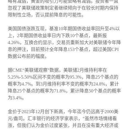
略有减弱，黄金的吸引力可能会略有减弱。投资者一直
忽视了美联储政策制定者继续倾向于在较长时期内保持
限制性立场，否认提前降息的可能性。
美国国债涨跌互现，基准10年期国债收益率回升至4%以
上，2年期国债收益率日内下跌10个基点，最新报
4.26%，互换合约显示，交易员重新加大对美联储今年降
息的押注，目前预计全年降息153个基点，超过美国CPI
数据公布前的幅度。
据CME“美联储观察”数据，美联储2月维持利率在
5.25%-5.50%区间不变的概率为95.3%，降息25个基点的
概率为4.7%。到3月维持利率不变的概率为24.8%，累计
降息25个基点的概率为71.8%，累计降息50个基点的概率
为3.4%。
金价于2023年12月创下新高，今年迄今仍远高于2000美
元/盎司。汇丰银行的经济学家表示，“虽然市场情绪看
涨，但我们认为金价过度紧张，并且在没有重大经济或