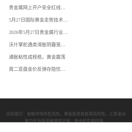
策略：金银双阻力位压顶，
贵金属网上开户安全红线：
空头清算算法如何布防？
从合规审查谈地下对赌盘的
5月27日国际黄金走势技术盘
恶意洗盘陷阱
点：多空争夺关键关口，正
2026年5月27日贵金属行业新
规黄金平台全方位行情解析
闻：美联储降息预期再变，
沃什掌舵遇类滞胀阴霾笼
正规贵金属开户平台迎开户
罩，黄金困守4700静待方向
热潮
通胀粘性成桎梏，黄金震荡
周二亚盘金价反弹存隐忧，
缺乏基本面支撑难续涨
风险提示：金融市场存在风险，黄金投资具有高风险性。汇凯金业
致力于为投资者提供正规、安全的交易环境。
汇凯资质
|
使用协议
|
隐私政策