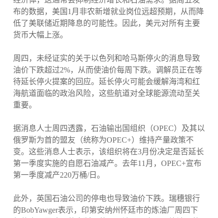
布的数据，美国1月非农新增就业岗位远超预期，从而降
低了美联储近期降息的可能性。因此，美元对所有主要
货币大幅上涨。
周四，未经证实的关于以色列和哈马斯停火的消息导致
油价下跌超过2%，从而使油价每周下跌。调解员正在等
待延长停火提案的回应。延长停火可能会缓解海湾和红
海航道面临的政治风险，这些航道对全球能源流动至关
重要。
据消息人士周四透露，石油输出国组织（OPEC）及其以
俄罗斯为首的盟友（统称为OPEC+）维持产量政策不
变。这些消息人士表示，该组织将在3月份决定是否延长
第一季度实施的自愿石油减产。去年11月，OPEC+宣布
第一季度减产220万桶/日。
此外，英国石油公司的停电也导致油价下跌。瑞穗银行
的BobYawger表示，印第安纳州怀廷市的炼油厂周四下