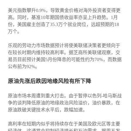
美元指数攀升0.9%，导致黄金价格对海外投资者变得更
高。同时，基准10年期国债收益率亦呈上升趋势。1月
份，美国雇主创造了35.3万个就业岗位，远超预期的18
万个。
乐观的劳动力市场数据预计将使美联储决策者更倾向于
在较长时期内维持较高利率。据芝商所美联储观察，交
易员目前预计美国5月份降息的可能性约为70%，而数据
公布前为92%。
原油先涨后跌因地缘风险有所下降
原油市场本周遭到重大打击。由于暂停以色列-哈马斯战
争的谈判降低原油的地缘政治风险溢价，油价暴跌，在
原油跌破关键技术水平后，跌幅加速。
高利率在短期内似乎将持续存在于美国及欧元区等主要
经济体，这通常会抑制经济增长和石油需求。据周五发