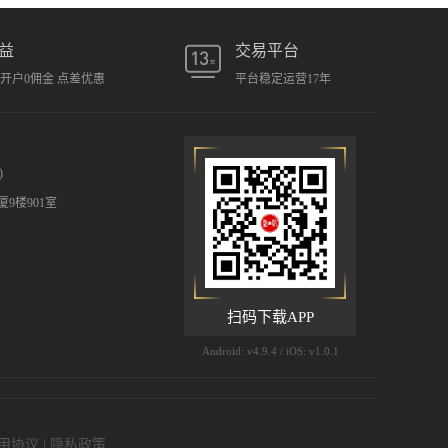
益
交易平台
元开户0佣金 点差优惠
平台稳定运营17年
)
9楼901室
扫码下载APP
Android: v4.9.4 / iOS: v1.0.1
用协议
|
隐私政策