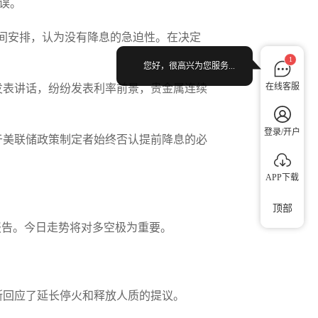
误。
时间安排，认为没有降息的急迫性。在决定
1
您好，很高兴为您服务...
在线客服
发表讲话，纷纷发表利率前景，贵金属连续
登录/开户
于美联储政策制定者始终否认提前降息的必
APP下载
顶部
报告。今日走势将对多空极为重要。
斯回应了延长停火和释放人质的提议。