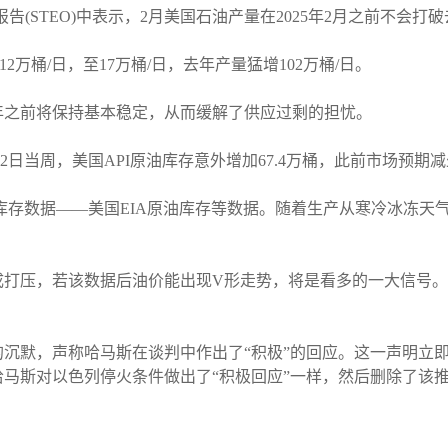
告(STEO)中表示，2月美国石油产量在2025年2月之前不会打破去
12万桶/日，至17万桶/日，去年产量猛增102万桶/日。
5年之前将保持基本稳定，从而缓解了供应过剩的担忧。
2日当周，美国API原油库存意外增加67.4万桶，此前市场预期减少2
石油库存数据——美国EIA原油库存等数据。随着生产从寒冷冰冻
成打压，若该数据后油价能出现V形走势，将是看多的一大信号
沉默，声称哈马斯在谈判中作出了“积极”的回应。这一声明立
马斯对以色列停火条件做出了“积极回应”一样，然后删除了该