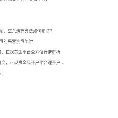
压顶，空头清算算法如何布防？
盘的恶意洗盘陷阱
口，正规黄金平台全方位行情解析
期再变，正规贵金属开户平台迎开户热
向