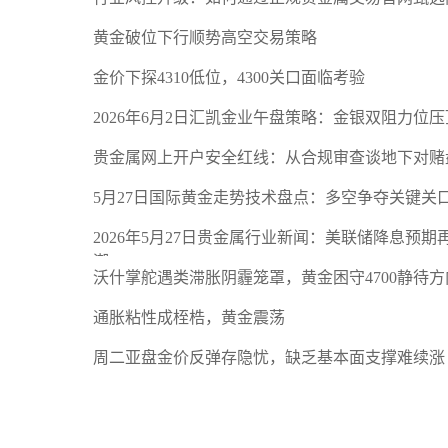
黄金破位下行顺势高空交易策略
金价下探4310低位，4300关口面临考验
2026年6月2日汇凯金业午盘策略：金银双阻力位
贵金属网上开户安全红线：从合规审查谈地下对赌
5月27日国际黄金走势技术盘点：多空争夺关键关
2026年5月27日贵金属行业新闻：美联储降息预
潮
沃什掌舵遇类滞胀阴霾笼罩，黄金困守4700静待方
通胀粘性成桎梏，黄金震荡
周二亚盘金价反弹存隐忧，缺乏基本面支撑难续涨