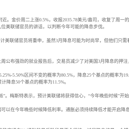
附近。金价周二上涨0.5%，收报2035.78美元/盎司，收复了
几位美联储官员的讲话，以判断今年可能的降息步伐。
i表示，预计美联储官员将重申，虽然3月降息可能为时尚早，但他们
上周公布强劲的就业报告后，交易员减少了对美国3月降息的押注
25%-5.50%区间不变的概率为80.5%，降息25个基点的概率为
累计降息50个基点的概率为11.5%。
派”。梅斯特表示，预计美联储将获得信心，“今年晚些时候”开
储可以在今年晚些时候降低利率。通胀必须持续降低才能开启降