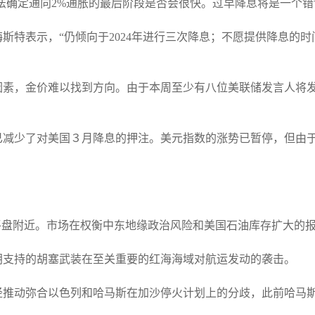
法确定通向2%通胀的最后阶段是否会很快。过早降息将是一个错
斯特表示，“仍倾向于2024年进行三次降息；不愿提供降息的
因素，金价难以找到方向。由于本周至少有八位美联储发言人将
已减少了对美国３月降息的押注。美元指数的涨势已暂停，但由
平盘附近。市场在权衡中东地缘政治风险和美国石油库存扩大的
朗支持的胡塞武装在至关重要的红海海域对航运发动的袭击。
径推动弥合以色列和哈马斯在加沙停火计划上的分歧，此前哈马