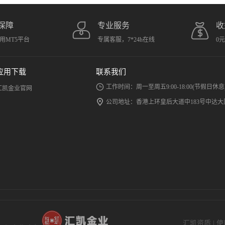
保障
专业服务
收
用MT5平台
专属客服，7*24h在线
0
应用下载
联系我们
工作时间：周一至周五9:00-18:00(节假日休息
汇凯金业官网
公司地址：香港上环皇后大道中183号中达大厦
汇凯资质
|
使