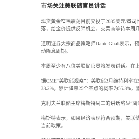
市场关注美联储官员讲话
现货黄金窄幅震荡目前交投于2035美元/盎司
落，给金价提供反弹机会，交易商等待本周
道明证券大宗商品策略师DanielGhal
动降息周期。
本周至少有八位美联储官员将发表讲话。在
据CME“美联储观察”：美联储3月维持利率在5.
33.2%，累计降息25个基点的概率为55.3%，
克利夫兰联储主席梅斯特周二的讲话略显“鹰
梅斯特表示，如果经济表现符合预期，美联
当前政策。