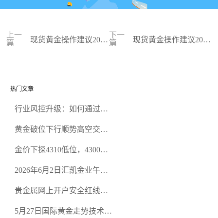
上一
下一
现货黄金操作建议2024
现货黄金操作建议2024
篇
篇
-03-07
-03-06
热门文章
行业风控升级：如何通过正
规贵金属交易官网甄选高合
黄金破位下行顺势高空交易
规黄金开户交易平台？
策略
金价下探4310低位，4300关
口面临考验
2026年6月2日汇凯金业午盘
策略：金银双阻力位压顶，
贵金属网上开户安全红线：
空头清算算法如何布防？
从合规审查谈地下对赌盘的
5月27日国际黄金走势技术盘
恶意洗盘陷阱