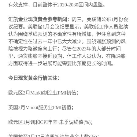
有效支撑，目前整体于2020-2030区间内盘整。
汇凯金业现货黄金参考新闻：
周三，美联储公布1月份会
议纪要。美联储1月会议纪要显示，美联储工作人员继续
认为围绕基线预测的不确定性有所增加，但注意到这种
不确定性在过去一年中已大大减少。围绕通胀预测的风
险被视为略微偏向上行；尽管在2023年的大部分时间
里，通货膨胀率接近预期，但工作人员认为，在降通胀
方面取得进一步进展可能需要比预期更长的时间。
今日现货黄金行情关注：
欧元区2月Markit制造业PMI初值；
英国2月Markit服务业PMI初值；
欧元区1月调和CPI年率-未季调终值(%)；
美国截至2月17日当周初请失业金人数(万)；