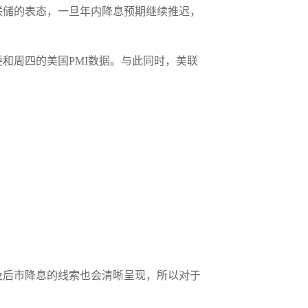
联储的表态，一旦年内降息预期继续推迟，
和周四的美国PMI数据。与此同时，美联
及后市降息的线索也会清晰呈现，所以对于