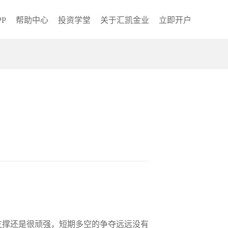
P
帮助中心
投资学堂
关于汇凯金业
立即开户
支撑还是很顽强，短期多空的争夺远远没有