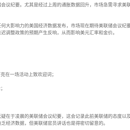
储会议纪要。尤其是经过上周的通胀数据回升，市场急需寻求美
任何大影响力的美国经济数据发布，市场现在期待美联储会议纪要
推迟调整政策的预期产生反响，从而影响美元汇率和金价。
斯蒂克在一场活动上致欢迎词；
论；
无疑在于凌晨的美联储会议纪要，这会记录此前美联储的态度以
缺乏经济数据，但美联储官员讲话也是得密切留意的。