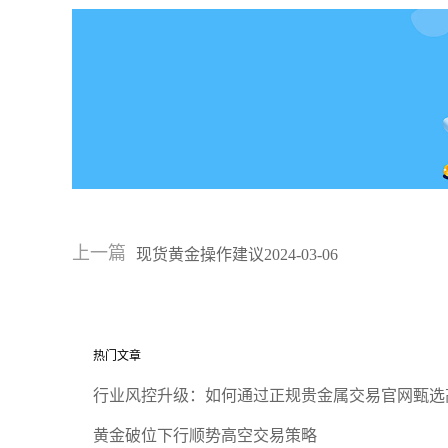
上一篇
现货黄金操作建议2024-03-06
热门文章
行业风控升级：如何通过正规贵金属交易官网甄选
黄金破位下行顺势高空交易策略