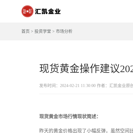
首页
>
投资学堂
>
市场分析
现货黄金操作建议2024-
发布时间：2024-02-21 11:30:00 作者：汇凯金业原
现货黄金市场行情现状简述：
昨天的黄金价格出现了小幅反弹，虽然空间