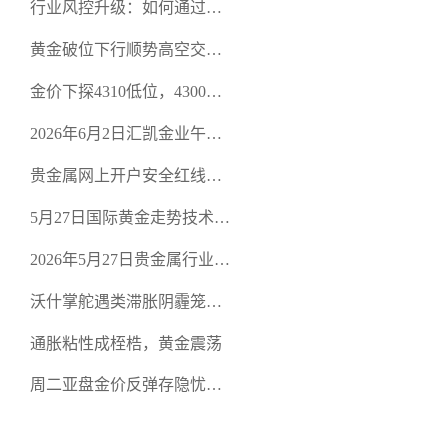
行业风控升级：如何通过正
规贵金属交易官网甄选高合
黄金破位下行顺势高空交易
规黄金开户交易平台？
策略
金价下探4310低位，4300关
口面临考验
2026年6月2日汇凯金业午盘
策略：金银双阻力位压顶，
贵金属网上开户安全红线：
空头清算算法如何布防？
从合规审查谈地下对赌盘的
5月27日国际黄金走势技术盘
恶意洗盘陷阱
点：多空争夺关键关口，正
2026年5月27日贵金属行业新
规黄金平台全方位行情解析
闻：美联储降息预期再变，
沃什掌舵遇类滞胀阴霾笼
正规贵金属开户平台迎开户
罩，黄金困守4700静待方向
热潮
通胀粘性成桎梏，黄金震荡
周二亚盘金价反弹存隐忧，
缺乏基本面支撑难续涨