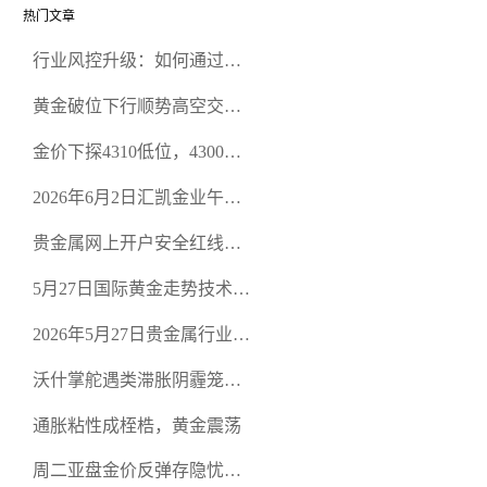
热门文章
行业风控升级：如何通过正
规贵金属交易官网甄选高合
黄金破位下行顺势高空交易
规黄金开户交易平台？
策略
金价下探4310低位，4300关
口面临考验
2026年6月2日汇凯金业午盘
策略：金银双阻力位压顶，
贵金属网上开户安全红线：
空头清算算法如何布防？
从合规审查谈地下对赌盘的
5月27日国际黄金走势技术盘
恶意洗盘陷阱
点：多空争夺关键关口，正
2026年5月27日贵金属行业新
规黄金平台全方位行情解析
闻：美联储降息预期再变，
沃什掌舵遇类滞胀阴霾笼
正规贵金属开户平台迎开户
罩，黄金困守4700静待方向
热潮
通胀粘性成桎梏，黄金震荡
周二亚盘金价反弹存隐忧，