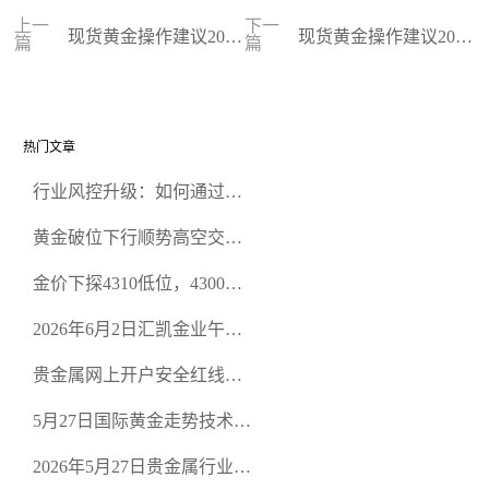
上一
下一
现货黄金操作建议2024
现货黄金操作建议2024
篇
篇
-02-15
-02-14
热门文章
行业风控升级：如何通过正
规贵金属交易官网甄选高合
黄金破位下行顺势高空交易
规黄金开户交易平台？
策略
金价下探4310低位，4300关
口面临考验
2026年6月2日汇凯金业午盘
策略：金银双阻力位压顶，
贵金属网上开户安全红线：
空头清算算法如何布防？
从合规审查谈地下对赌盘的
5月27日国际黄金走势技术盘
恶意洗盘陷阱
点：多空争夺关键关口，正
2026年5月27日贵金属行业新
规黄金平台全方位行情解析