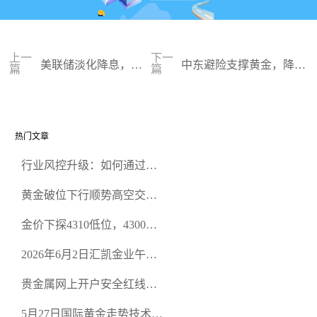
上一
下一
美联储淡化降息，黄
中东避险支撑黄金，降息
篇
篇
金震荡难改
推迟无影响
热门文章
行业风控升级：如何通过正
规贵金属交易官网甄选高合
黄金破位下行顺势高空交易
规黄金开户交易平台？
策略
金价下探4310低位，4300关
口面临考验
2026年6月2日汇凯金业午盘
策略：金银双阻力位压顶，
贵金属网上开户安全红线：
空头清算算法如何布防？
从合规审查谈地下对赌盘的
5月27日国际黄金走势技术盘