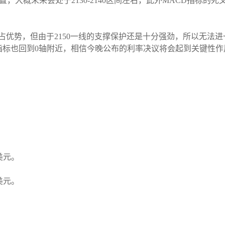
置，大概未来会处于2130-2140区间左右，此外MACD指标
占优势，但由于2150一线的支撑保护还是十分强劲，所以无法
CD指标也回到0轴附近，相信今晚公布的利率决议将会起到关键性
3美元。
3美元。
。