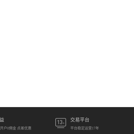
益
交易平台
元开户0佣金 点差优惠
平台稳定运营17年