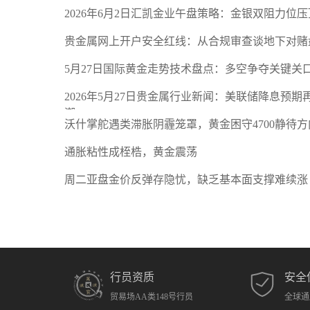
2026年6月2日汇凯金业午盘策略：金银双阻力位
贵金属网上开户安全红线：从合规审查谈地下对赌
5月27日国际黄金走势技术盘点：多空争夺关键关
2026年5月27日贵金属行业新闻：美联储降息预
潮
沃什掌舵遇类滞胀阴霾笼罩，黄金困守4700静待方
通胀粘性成桎梏，黄金震荡
周二亚盘金价反弹存隐忧，缺乏基本面支撑难续涨
行员资质
安全
贸易场AA类148号行员
全球通