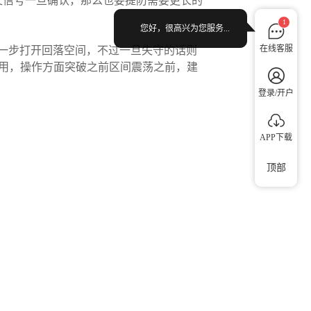
的死叉信号一旦确认，那么也要提防需要更长的
1
您好，很高兴为您服务...
在线客服
进一步打开回落空间，不过一旦失守的话则
作用，操作方面突破之前区间震荡之前，建
登录/开户
APP下载
顶部