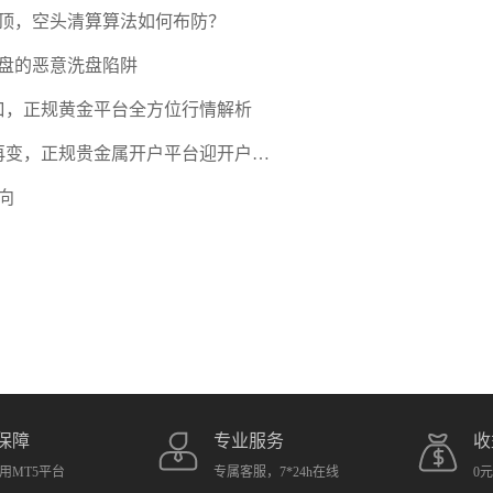
压顶，空头清算算法如何布防？
盘的恶意洗盘陷阱
口，正规黄金平台全方位行情解析
期再变，正规贵金属开户平台迎开户热
向
保障
专业服务
收
用MT5平台
专属客服，7*24h在线
0