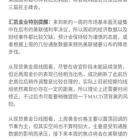
三届民主峰会。
汇凯金业特别提醒：
来到新的一周的市场基本面无疑集
中在后市的美联储利率决议，所以周初的经济数据以及
财经事件都比较欠缺，预计会保持较为谨慎的态度，或
者根据上周的几份通胀数据来预热美联储要公布的降息
步伐。
从现货黄金周线图看，尽管在收官阶段未能延续涨势，
但近两周金价的表现已经相当出色，成功刷新了此前历
史高位后稍作调整是比较合理的，实际上目前短期均线
组依然离现价存在一定的距离，所以理论上还需要时间
修正，不过后市可能要稍微提防一下MACD顶背离的风
险。
从现货黄金日线图看，上周黄金价格主要以震荡回调的
节奏为主，但其实空间也不算特别大，主要是受到通胀
数据的影响而承压，接下来本周的焦点将会在美联储的