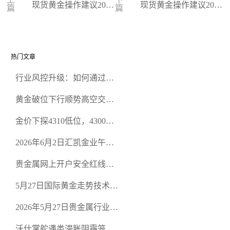
现货黄金操作建议2024
现货黄金操作建议2024
篇
篇
-04-02
-04-01
热门文章
行业风控升级：如何通过正
规贵金属交易官网甄选高合
黄金破位下行顺势高空交易
规黄金开户交易平台？
策略
金价下探4310低位，4300关
口面临考验
2026年6月2日汇凯金业午盘
策略：金银双阻力位压顶，
贵金属网上开户安全红线：
空头清算算法如何布防？
从合规审查谈地下对赌盘的
5月27日国际黄金走势技术盘
恶意洗盘陷阱
点：多空争夺关键关口，正
2026年5月27日贵金属行业新
规黄金平台全方位行情解析
闻：美联储降息预期再变，
沃什掌舵遇类滞胀阴霾笼