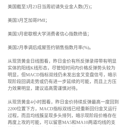
美国截至3月23日当周初请失业金人数(万)；
美国3月芝加哥PMI；
美国3月密歇根大学消费者信心指数终值；
美国2月季调后成屋签约销售指数月率(%)。
从现货黄金日线图看，昨日金价有所反弹录得带有明显
实体的阳线K线形态，尽管短时间内价格反弹势头较为
明显，但MACD指标双线仍未发出金叉变盘信号，暗示
现阶段回调走势或仍有进一步延续的可能，而且上方压
力效果明显，建议追高需谨慎对待。
从现货黄金4小时图看，昨日金价持续反弹最高一度回到
2200位置下方，MACD指标双线已经重新回归金叉运行
过程，而且均线簇呈现多头排列，暗示现阶段价格存在
再度上攻的可能，可以留意MA5和MA10两道均线的支