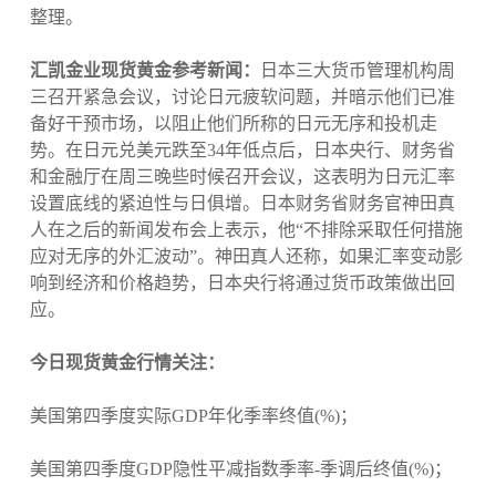
整理。
汇凯金业现货黄金参考新闻：
日本三大货币管理机构周
三召开紧急会议，讨论日元疲软问题，并暗示他们已准
备好干预市场，以阻止他们所称的日元无序和投机走
势。在日元兑美元跌至34年低点后，日本央行、财务省
和金融厅在周三晚些时候召开会议，这表明为日元汇率
设置底线的紧迫性与日俱增。日本财务省财务官神田真
人在之后的新闻发布会上表示，他“不排除采取任何措施
应对无序的外汇波动”。神田真人还称，如果汇率变动影
响到经济和价格趋势，日本央行将通过货币政策做出回
应。
今日现货黄金行情关注：
美国第四季度实际GDP年化季率终值(%)；
美国第四季度GDP隐性平减指数季率-季调后终值(%)；