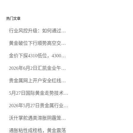
热门文章
行业风控升级：如何通过正
规贵金属交易官网甄选高合
黄金破位下行顺势高空交易
规黄金开户交易平台？
策略
金价下探4310低位，4300关
口面临考验
2026年6月2日汇凯金业午盘
策略：金银双阻力位压顶，
贵金属网上开户安全红线：
空头清算算法如何布防？
从合规审查谈地下对赌盘的
5月27日国际黄金走势技术盘
恶意洗盘陷阱
点：多空争夺关键关口，正
2026年5月27日贵金属行业新
规黄金平台全方位行情解析
闻：美联储降息预期再变，
沃什掌舵遇类滞胀阴霾笼
正规贵金属开户平台迎开户
罩，黄金困守4700静待方向
热潮
通胀粘性成桎梏，黄金震荡