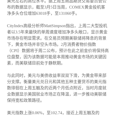
美元左右的高位水平。据上周五商品期货交易委员会公
布的数据显示，截至3月5日当周，COMEX黄金投机客
净多头仓位增加63018手，至131060手。
CityIndex高级分析师MattSimpson指出，上周二大型投机
者以3.5年来最快的单周速度增加净多头敞口，显示黄金
市场存在明显需求。在交易员预期美联储将降息的背景
下，黄金市场并非空头市场。2月消费者物价指数
（CPI）数据将于周二公布，预计在此之前金价将保持高
位盘整，因为该数据可能是本周推动黄金市场的关键因
素，而美联储目前处于静默期。
与此同时，美元与美债收益率双双下滑，为黄金带来部
分支撑。衡量美元兑日元和其他五种主要货币的美元指
数徘徊在上周五触及的近两个月低点附近，当时月度就
业数据显示美国就业市场正在降温，进一步推动美联储
保持宽松政策路径。
美元指数上涨0.06%，至102.74，接近上周五触及的