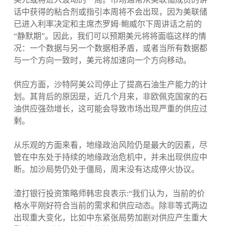
话中获得的粘合剂或指引本周将不会出现，因为美联储
已进入利率决定和主席杰罗姆·鲍威尔下周讲话之前的
“静默期”。因此，我们可以预期美元将将面临这样的情
况：一个数据与另一个数据相矛盾，或者当所有数据都
与一个方向一致时，美元将加速向一个方向移动。
供应方面，沙特阿美公司停止了提高石油生产能力的计
划。其背后的原因是，近几个月来，非欧佩克国家的石
油供应强劲增长，这可能会导致市场出现严重的供应过
剩。
从乐观的方面来看，地缘政治风险仍是最大的因素，尽
管在中东处于持续的地缘政治危机中，并未出现供应中
断。加沙局势仍处于僵局，周末没有达成停火协议。
渣打银行投资策略师韩忠良表示:“我们认为，当前的价
格水平刚好符合当前的需求和供应动态。除非等式两边
出现重大变化，比如中东紧张局势加剧对供应产生重大