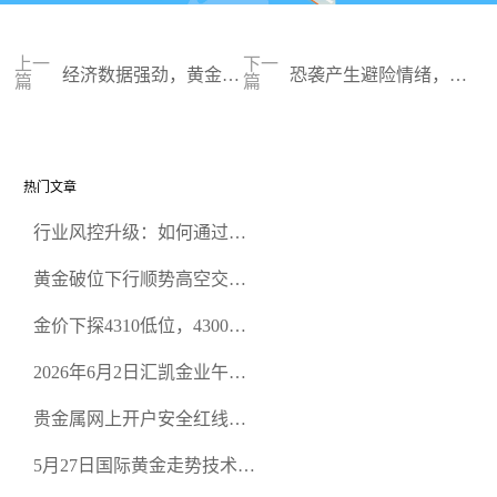
上一
下一
经济数据强劲，黄金历
恐袭产生避险情绪，黄
篇
篇
史高位回落
金或保持强势
热门文章
行业风控升级：如何通过正
规贵金属交易官网甄选高合
黄金破位下行顺势高空交易
规黄金开户交易平台？
策略
金价下探4310低位，4300关
口面临考验
2026年6月2日汇凯金业午盘
策略：金银双阻力位压顶，
贵金属网上开户安全红线：
空头清算算法如何布防？
从合规审查谈地下对赌盘的
5月27日国际黄金走势技术盘
恶意洗盘陷阱
点：多空争夺关键关口，正