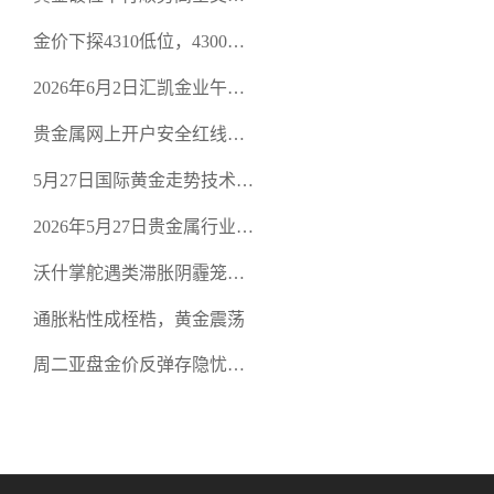
规黄金开户交易平台？
策略
金价下探4310低位，4300关
口面临考验
2026年6月2日汇凯金业午盘
策略：金银双阻力位压顶，
贵金属网上开户安全红线：
空头清算算法如何布防？
从合规审查谈地下对赌盘的
5月27日国际黄金走势技术盘
恶意洗盘陷阱
点：多空争夺关键关口，正
2026年5月27日贵金属行业新
规黄金平台全方位行情解析
闻：美联储降息预期再变，
沃什掌舵遇类滞胀阴霾笼
正规贵金属开户平台迎开户
罩，黄金困守4700静待方向
热潮
通胀粘性成桎梏，黄金震荡
周二亚盘金价反弹存隐忧，
缺乏基本面支撑难续涨