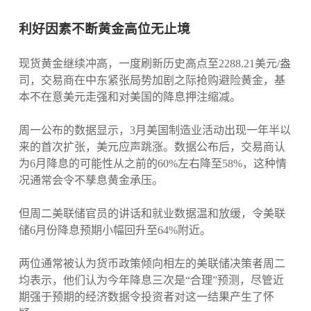
利好因素不断黄金高位无止境
现货黄金继续冲高，一度刷新历史高点至2288.21美元/盎
司，交易商在中东紧张局势加剧之际抢购避险黄金，基
本不在意美元走强和对美国的降息押注缩减。
周一公布的数据显示，3月美国制造业活动出现一年半以
来的首次扩张，美元应声跳涨。数据公布后，交易商认
为6月降息的可能性从之前的60%左右降至58%，这种情
况通常会令不孳息黄金承压。
但周二美联储官员的讲话和就业数据温和放缓，令美联
储6月份降息预期小幅回升至64%附近。
两位通常被认为货币政策倾向相左的美联储决策者周二
均表示，他们认为今年降息三次是“合理”预测，尽管近
期强于预期的经济数据令投资者对这一结果产生了怀