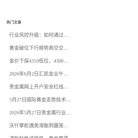
热门文章
行业风控升级：如何通过正
规贵金属交易官网甄选高合
黄金破位下行顺势高空交易
规黄金开户交易平台？
策略
金价下探4310低位，4300关
口面临考验
2026年6月2日汇凯金业午盘
策略：金银双阻力位压顶，
贵金属网上开户安全红线：
空头清算算法如何布防？
从合规审查谈地下对赌盘的
5月27日国际黄金走势技术盘
恶意洗盘陷阱
点：多空争夺关键关口，正
2026年5月27日贵金属行业新
规黄金平台全方位行情解析
闻：美联储降息预期再变，
沃什掌舵遇类滞胀阴霾笼
正规贵金属开户平台迎开户
罩，黄金困守4700静待方向
热潮