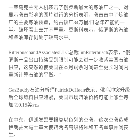
一架乌克兰无人机袭击了俄罗斯最大的炼油厂之一。对
显示袭击影响的图片进行的分析表明，袭击击中了炼油
厂的主要炼油装置，约占该厂34万桶/日总年产能的一
半。破坏看上去并不严重。莫斯科表示，俄罗斯的汽油
和柴油库存仍处于较高水平。
RitterbuschandAssociatesLLC总裁JimRitterbusch表示，“俄
罗斯产品出口持续受到限制可能会进一步收紧美国石油
供应，这突然迫使美国在本月剩余时间甚至更长时间内
重新计算石油的平衡。”
GasBuddy石油分析师PatrickDeHaan表示，俄乌冲突升级
后全球燃料供应趋紧，美国市场汽油价格可能上涨至每
加仑0.15美元。
在中东，伊朗发誓要报复以色列的空袭，这次空袭造成
伊朗驻大马士革大使馆两名高级将领和五名军事顾问丧
生。