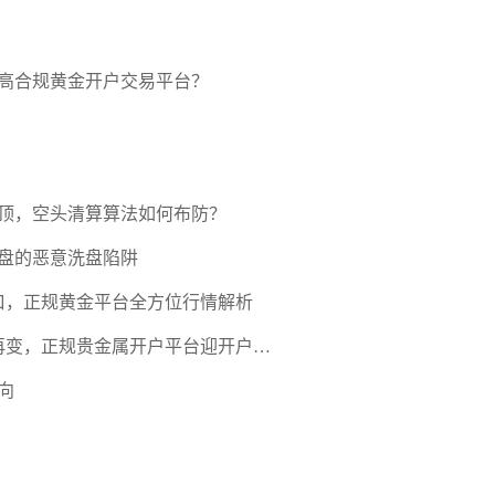
高合规黄金开户交易平台？
压顶，空头清算算法如何布防？
盘的恶意洗盘陷阱
口，正规黄金平台全方位行情解析
期再变，正规贵金属开户平台迎开户热
向