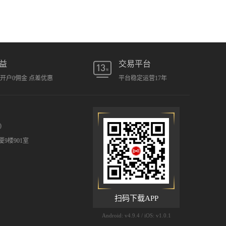
益
交易平台
元开户0佣金 点差优惠
平台稳定运营17年
)
9楼901室
扫码下载APP
Android: v4.9.4 / iOS: v1.0.1