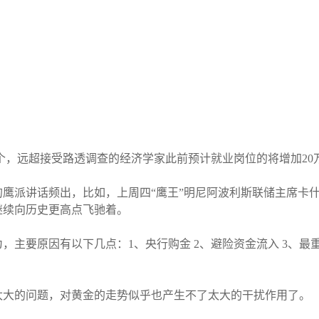
万个，远超接受路透调查的经济学家此前预计就业岗位的将增加20
鹰派讲话频出，比如，上周四“鹰王”明尼阿波利斯联储主席卡
继续向历史更高点飞驰着。
，主要原因有以下几点：1、央行购金 2、避险资金流入 3、
太大的问题，对黄金的走势似乎也产生不了太大的干扰作用了。