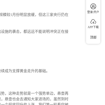
登录/开户
规模较1月份明显放缓，但这三家央行仍在
APP下载
础设施的袭击，都远远不能说明冲突正在接
顶部
继续成为支撑黄金走升的基础。
强势，这种走势就是一个强势单边，悬壶再
进，悬壶也会去通知大家进场的，虽然到时
出一个探底回升的上涨，我们第一轮看空被