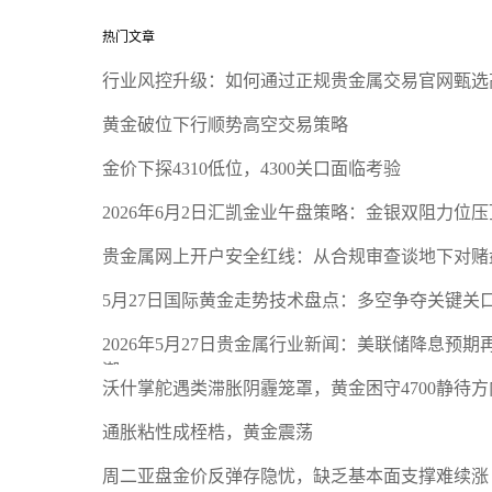
热门文章
行业风控升级：如何通过正规贵金属交易官网甄选
黄金破位下行顺势高空交易策略
金价下探4310低位，4300关口面临考验
2026年6月2日汇凯金业午盘策略：金银双阻力位
贵金属网上开户安全红线：从合规审查谈地下对赌
5月27日国际黄金走势技术盘点：多空争夺关键关
2026年5月27日贵金属行业新闻：美联储降息预
潮
沃什掌舵遇类滞胀阴霾笼罩，黄金困守4700静待方
通胀粘性成桎梏，黄金震荡
周二亚盘金价反弹存隐忧，缺乏基本面支撑难续涨