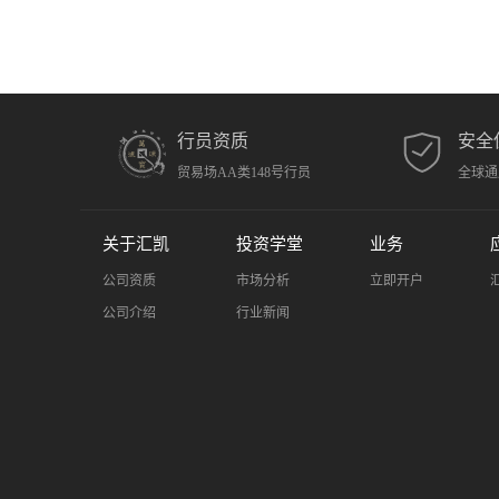
行员资质
安全
贸易场AA类148号行员
全球通
关于汇凯
投资学堂
业务
公司资质
市场分析
立即开户
公司介绍
行业新闻