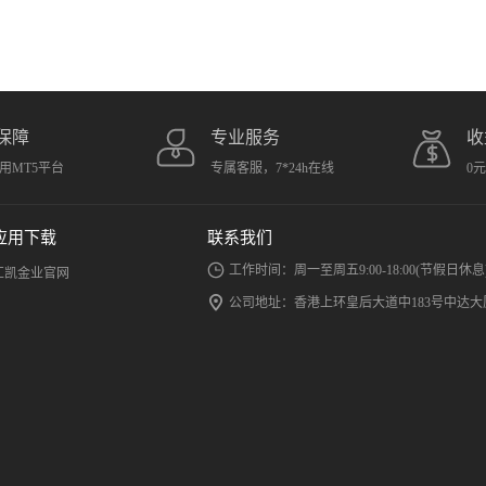
保障
专业服务
收
用MT5平台
专属客服，7*24h在线
0
应用下载
联系我们
工作时间：周一至周五9:00-18:00(节假日休息
汇凯金业官网
公司地址：香港上环皇后大道中183号中达大厦