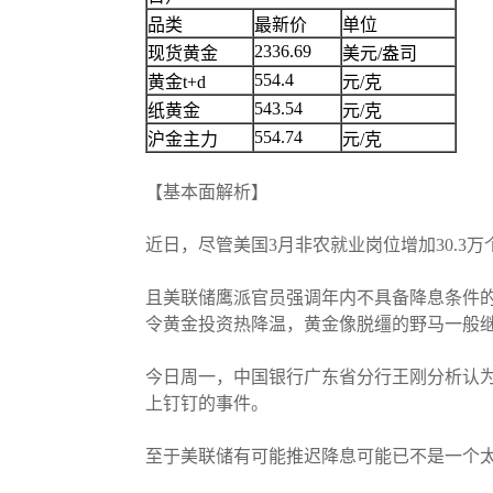
品类
最新价
单位
2336.69
现货黄金
美元/盎司
554.4
黄金t+d
元/克
543.54
纸黄金
元/克
554.74
沪金主力
元/克
【基本面解析】
近日，尽管美国3月非农就业岗位增加30.3
且美联储鹰派官员强调年内不具备降息条件的
令黄金投资热降温，黄金像脱缰的野马一般
今日周一，中国银行广东省分行王刚分析认为
上钉钉的事件。
至于美联储有可能推迟降息可能已不是一个