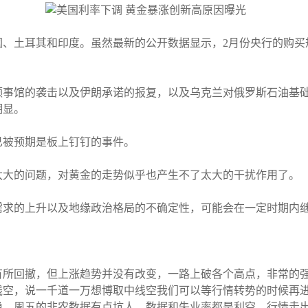
、土耳其和印度。虽然最新的公开数据显示，2月份央行的购买
领事馆的袭击以及伊朗承诺的报复，以及乌克兰对俄罗斯石油基
明显。
已被预期是板上钉钉的事件。
太大的问题，对黄金的走势似乎也产生不了太大的干扰作用了。
需求的上升以及地缘政治格局的不确定性，可能会在一定时期内
有所回撤，但上涨趋势并没有改变，一路上破各个高点，非常的
线空，说一千道一万想博取中线空我们可以等行情转势的时候再
稳。周五的非农数据有点坑人，数据和失业率都是利空，行情走